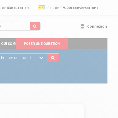
s de
530 tutoriels
Plus de
175 000 conversations
Connexion
QUI SOMMES-NOUS
POSER UNE QUESTION
ctionner un produit