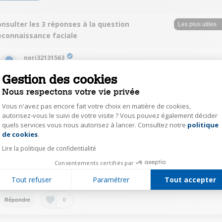
nsulter les 3 réponses à la question
econnaissance faciale
nori32131563
Le
14 août 2023
à
09:28
Gestion des cookies
Je confirme il a bien la reconnaissance faciale pour l'ouverture et en guise
Nous respectons votre vie privée
de mot de passe
Vous n'avez pas encore fait votre choix en matière de cookies,
autorisez-vous le suivi de votre visite ? Vous pouvez également décider
0
Répondre
quels services vous nous autorisez à lancer. Consultez notre
politique
Axeptio consent
de cookies
.
lena23614645
Lire la politique de confidentialité
Le
14 août 2023
à
07:04
Consentements certifiés par
bonjour,oui
Tout refuser
Paramétrer
Tout accepter
0
Répondre