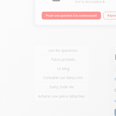
Voir la description
"OS Apple iOS 13 - 64Go de ROM, 4 Go de RAM Ecra
Rejoi
Poser une question à la communauté
Lire les questions
Tutos produits
Le blog
Consulter sur darty.com
Darty 2nde Vie
C
Acheter une pièce détachée