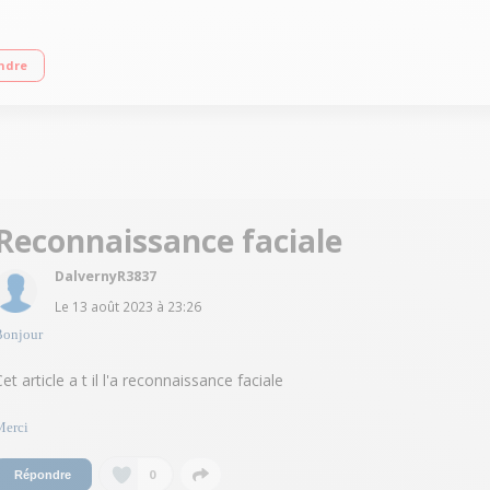
n 6.5"" OLED Processeur A13 Bionic Triple capteur photo à l'arrière"
ndre
Reconnaissance faciale
DalvernyR3837
Le
13 août 2023
à
23:26
Bonjour
et article a t il l'a reconnaissance faciale
Merci
0
Répondre