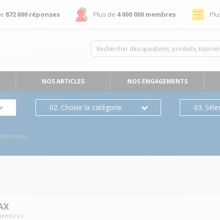
de
872 000 réponses
Plus de
4 000 000 membres
Plu
NOS ARTICLES
NOS ENGAGEMENTS
02. Choisir la catégorie
03. Séle
Réponses
AX
embres