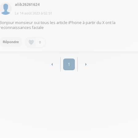
alib26261624
Le
14 août 2023
à
02:51
Bonjour monsieur oui tous les article iPhone à partir du X ont la
reconnaissances faciale
0
Répondre
1