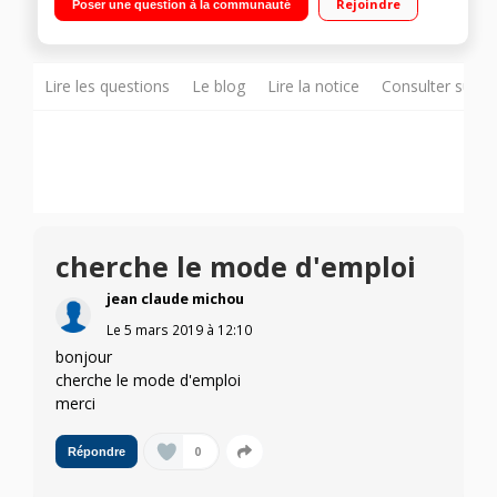
Rejoindre
Poser une question à la communauté
Jusqu'à 10h d'autonomie Ultra fin : 7,5 mm - Poids : 469 g"
Lire les questions
Le blog
Lire la notice
Consulter sur d
cherche le mode d'emploi
jean claude michou
Le
5 mars 2019
à
12:10
bonjour
cherche le mode d'emploi
merci
0
Répondre