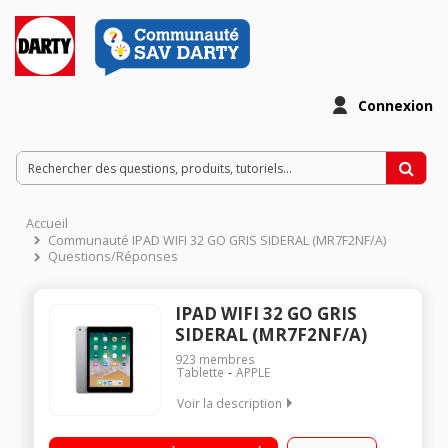
Connexion
Accueil
Communauté IPAD WIFI 32 GO GRIS SIDERAL (MR7F2NF/A)
Questions/Réponses
IPAD WIFI 32 GO GRIS
SIDERAL (MR7F2NF/A)
923
membres
Tablette
APPLE
Voir la description
"Ecran LED Retina 9.7"" (24.6 cm) - Résolution 2048 x 1536
pixels Capacité 32 Go - Wifi 802.11 a/b/g/n/ac + Bluetooth 4.2