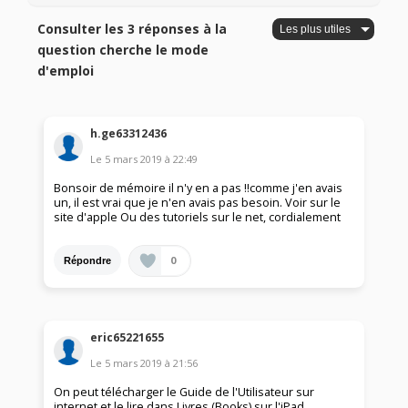
Consulter les 3 réponses à la
question cherche le mode
d'emploi
h.ge63312436
Le
5 mars 2019
à
22:49
Bonsoir de mémoire il n'y en a pas !!comme j'en avais
un, il est vrai que je n'en avais pas besoin. Voir sur le
site d'apple Ou des tutoriels sur le net, cordialement
0
Répondre
eric65221655
Le
5 mars 2019
à
21:56
On peut télécharger le Guide de l'Utilisateur sur
internet et le lire dans Livres (Books) sur l'iPad.