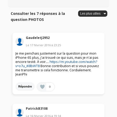
Consulter les 7 réponses à la
question PHOTOS
GaudeletJ2952
Le
17 février 2016
à
23:25
Je me penchais justement sur la question pour mon
iPhone 6S plus, j'ai trouvé ce qui suis, mais je n'ai pas
encore testé. À voir....
https://m.youtube.com/watch?
v=o7u_iK8bWT8
Bonne contribution et si vous pouvez
me transmettre si cela fonctionne. Cordialement.
JeanPhi
0
Répondre
PatrickB3108
Le
16 février 2016
à
19:14