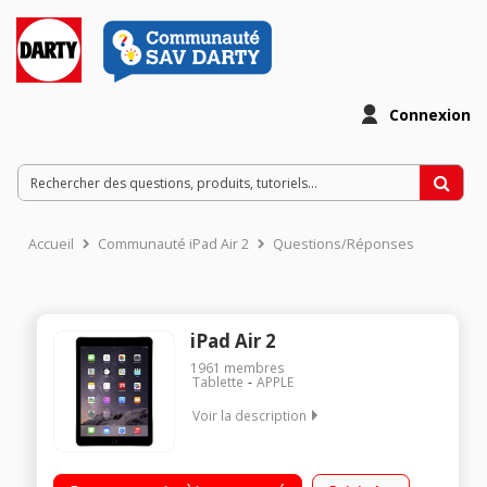
Connexion
Accueil
Communauté iPad Air 2
Questions/Réponses
iPad Air 2
1961
membres
Tablette
APPLE
Voir la description
"Ecran Retina 9,7"" - Résolution 2048 x 1536 pixels Capacité de
stockage 32 Go - Wi-Fi 802.11 ac + Bluetooth 4.0 Touch ID :