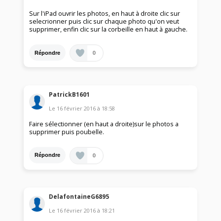
Sur l'iPad ouvrir les photos, en haut à droite clic sur
selecrionner puis clic sur chaque photo qu'on veut
supprimer, enfin clic sur la corbeille en haut à gauche.
0
Répondre
PatrickB1601
Le
16 février 2016
à
18:58
Faire sélectionner (en haut a droite)sur le photos a
supprimer puis poubelle.
0
Répondre
DelafontaineG6895
Le
16 février 2016
à
18:21