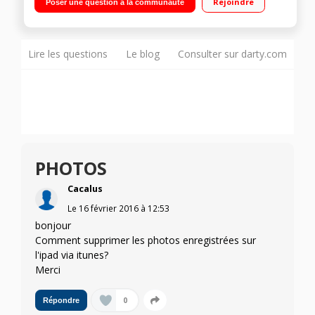
Rejoindre
Poser une question à la communauté
lecteur d'empreintes digitales Ultra fin : 6,1 mm d'épaisseur -
Poids : 437 g"
Lire les questions
Le blog
Consulter sur darty.com
PHOTOS
Cacalus
Le
16 février 2016
à
12:53
bonjour
Comment supprimer les photos enregistrées sur
l'ipad via itunes?
Merci
0
Répondre