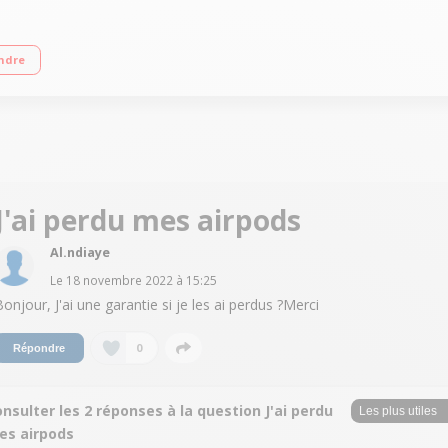
t nouveau design. Résistance à l’eau et à la transpiration. Une touche de mag
ndre
J'ai perdu mes airpods
Al.ndiaye
Le
18 novembre 2022
à
15:25
Bonjour, J'ai une garantie si je les ai perdus ?Merci
0
Répondre
nsulter les 2 réponses à la question J'ai perdu
es airpods