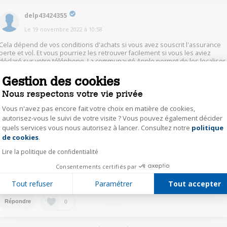
delp43424355
Le
19 novembre 2022
à
10:58
Cela dépend de vos conditions d'achats si vous avez souscrit l'assurance
perte et vol. Et vous pourriez les retrouver facilement si vous les aviez
déclaré sur votre téléphone. La communauté Apple permet de les localiser
et d'émettre un son si la personne qui les aurait trouver ne puisse les
utiliser.
Gestion des cookies
Nous respectons votre vie privée
1
Répondre
Vous n'avez pas encore fait votre choix en matière de cookies,
autorisez-vous le suivi de votre visite ? Vous pouvez également décider
quels services vous nous autorisez à lancer. Consultez notre
politique
Axeptio consent
vinc12523332
de cookies
.
Le
21 novembre 2022
à
18:38
Lire la politique de confidentialité
Bonjour,
Consentements certifiés par
il n'y a certainement pas de garantie en cas de perte. La garantie fonctionn
en cas de fonctionnement défectueux en utilisation normale
Tout refuser
Paramétrer
Tout accepter
0
Répondre