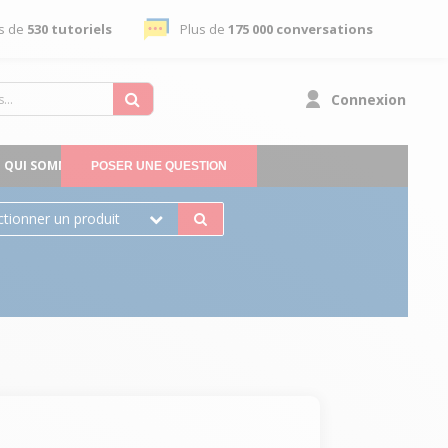
s de
530 tutoriels
Plus de
175 000 conversations
Connexion
QUI SOMMES-NOUS
POSER UNE QUESTION
ctionner un produit