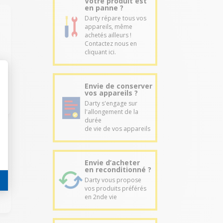
Votre produit est
en panne ?
Darty répare tous vos
appareils, même
achetés ailleurs !
Contactez nous en
cliquant ici.
Envie de conserver
vos appareils ?
Darty s'engage sur
l'allongement de la
durée
de vie de vos appareils
Envie d’acheter
e
en reconditionné ?
Darty vous propose
vos produits préférés
en 2nde vie