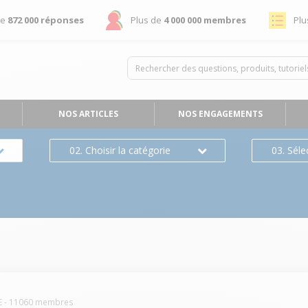
de
872 000 réponses
Plus de
4 000 000 membres
Plu
NOS ARTICLES
NOS ENGAGEMENTS
02. Choisir la catégorie
03. Séle
s
E
-
11060
membres