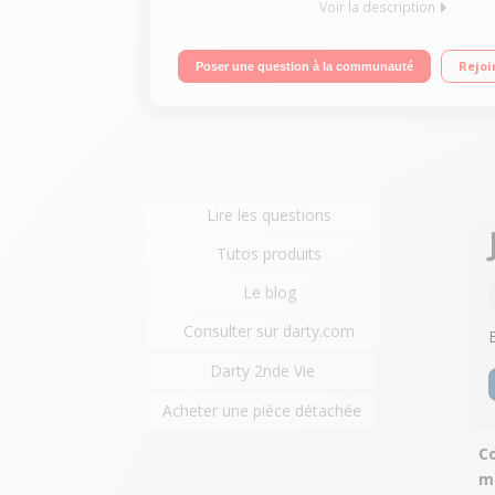
Voir la description
Autonomie améliorée avec jusqu'à 6h d'écoute. Tou
Rejoi
Poser une question à la communauté
Lire les questions
Tutos produits
Le blog
Consulter sur darty.com
Darty 2nde Vie
Acheter une pièce détachée
Co
m