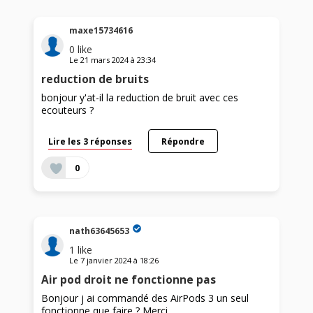
maxe15734616
0
like
Le
21 mars 2024
à
23:34
reduction de bruits
bonjour y'at-il la reduction de bruit avec ces
ecouteurs ?
Lire les 3 réponses
Répondre
0
nath63645653
1
like
Le
7 janvier 2024
à
18:26
Air pod droit ne fonctionne pas
Bonjour j ai commandé des AirPods 3 un seul
fonctionne que faire ? Merci