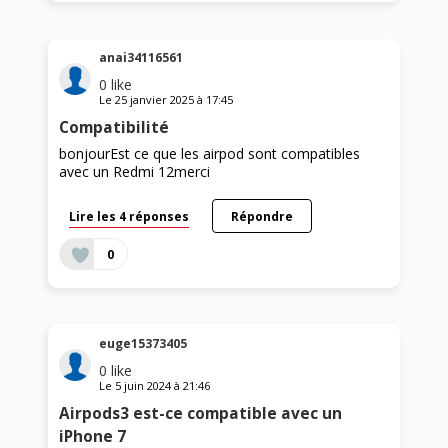
anai34116561
0
like
Le
25 janvier 2025
à
17:45
Compatibilité
bonjourEst ce que les airpod sont compatibles
avec un Redmi 12merci
Lire les 4 réponses
Répondre
0
euge15373405
0
like
Le
5 juin 2024
à
21:46
Airpods3 est-ce compatible avec un
iPhone 7