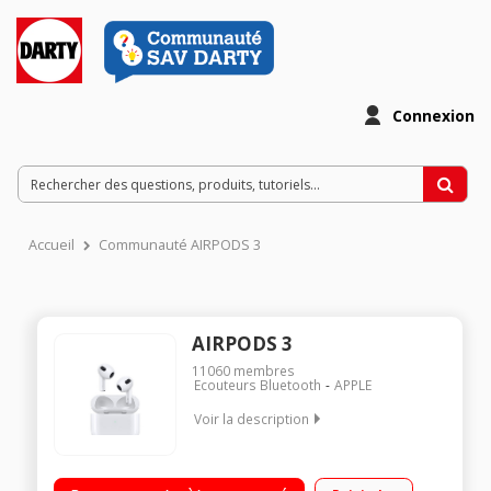
Connexion
Accueil
Communauté AIRPODS 3
AIRPODS 3
11060
membres
Ecouteurs Bluetooth
APPLE
Voir la description
Autonomie améliorée avec jusqu'à 6h d'écoute. Tout nouveau
design. Résistance à l’eau et à la transpiration. Une touche de