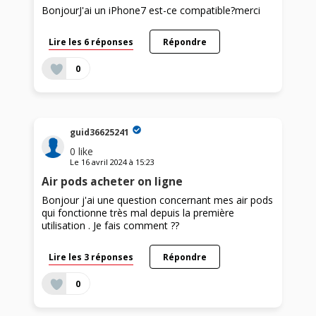
BonjourJ'ai un iPhone7 est-ce compatible?merci
Lire les 6 réponses
Répondre
0
guid36625241
0
like
Le
16 avril 2024
à
15:23
Air pods acheter on ligne
Bonjour j'ai une question concernant mes air pods
qui fonctionne très mal depuis la première
utilisation . Je fais comment ??
Lire les 3 réponses
Répondre
0