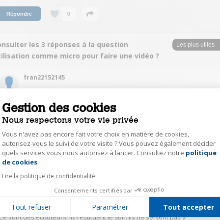
0
Répondre
nsulter les 3 réponses à la question
ilisation comme micro pour faire une vidéo ?
fran22152145
Le
22 mars 2020
à
17:13
Réponse jugée utile
Gestion des cookies
Nous respectons votre vie privée
Bonjour, je m'en sers en visio conférence ! Le son est excellent.
Vous n'avez pas encore fait votre choix en matière de cookies,
autorisez-vous le suivi de votre visite ? Vous pouvez également décider
2
Répondre
quels services vous nous autorisez à lancer. Consultez notre
politique
Axeptio consent
de cookies
.
cour22242651
Lire la politique de confidentialité
Le
23 mars 2020
à
17:06
Consentements certifiés par
Bonjour,
Tout refuser
Paramétrer
Tout accepter
Absolument pas.
Ce sont des écouteurs; ils restituent le son. Ils ne servent pas à