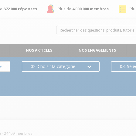
de
872 000 réponses
Plus de
4 000 000 membres
Plu
NOS ARTICLES
NOS ENGAGEMENTS
02. Choisir la catégorie
03. Séle
E
-
24409
membres