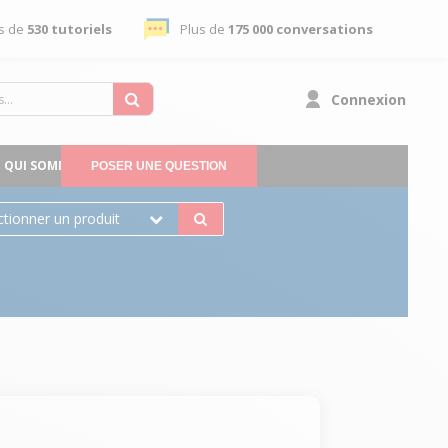
s de
530 tutoriels
Plus de
175 000 conversations
Connexion
QUI SOMMES-NOUS
POSER UNE QUESTION
ctionner un produit