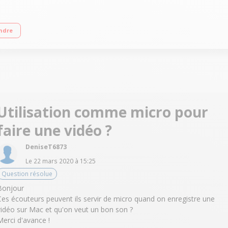
tégré Se déclenchent dès qu'ils sont dans vos oreilles Technologie Bluetooth
ndre
Utilisation comme micro pour
faire une vidéo ?
DeniseT6873
Le
22 mars 2020
à
15:25
Question résolue
Bonjour
Ces écouteurs peuvent ils servir de micro quand on enregistre une
vidéo sur Mac et qu'on veut un bon son ?
Merci d'avance !