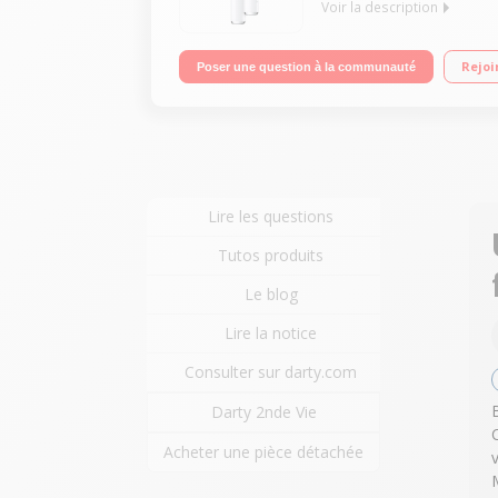
Voir la description
Écouteurs Bluetooth Rechargeable - Microphone in
Rejoi
Poser une question à la communauté
Lire les questions
Tutos produits
Le blog
Lire la notice
Consulter sur darty.com
Darty 2nde Vie
Acheter une pièce détachée