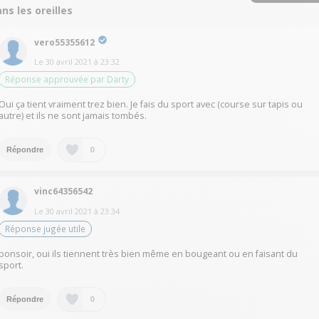
ns les oreilles
vero55355612
Le
30 avril 2021
à
23:32
Réponse approuvée par Darty
Oui ça tient vraiment trez bien. Je fais du sport avec (course sur tapis ou
autre) et ils ne sont jamais tombés.
0
Répondre
vinc64356542
Le
30 avril 2021
à
23:34
Réponse jugée utile
bonsoir, oui ils tiennent très bien même en bougeant ou en faisant du
sport.
0
Répondre