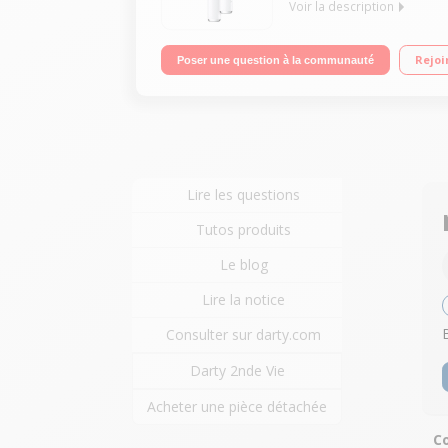
Voir la description
Écouteurs Bluetooth Rechargeable - Microphone in
Rejoi
Poser une question à la communauté
Lire les questions
Tutos produits
Le blog
Lire la notice
Consulter sur darty.com
Darty 2nde Vie
Acheter une pièce détachée
Co