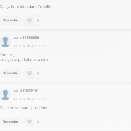
Oui ça tient bien dans l'oreille
0
Répondre
caro11556656
Le
30 avril 2021
à
23:55
Bonsoir,
c est juste parfait rien a dire
0
Répondre
cont34355161
Le
30 avril 2021
à
23:45
Oui bien sur sans problème
0
Répondre