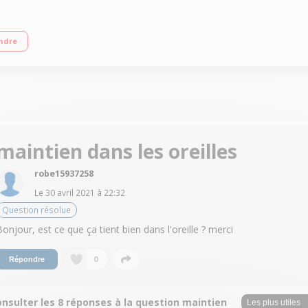
tégré Se déclenchent dès qu'ils sont dans vos oreilles Technologie Bluetooth
ndre
maintien dans les oreilles
robe15937258
Le
30 avril 2021
à
22:32
Question résolue
Bonjour, est ce que ça tient bien dans l'oreille ? merci
0
Répondre
nsulter les 8 réponses à la question maintien