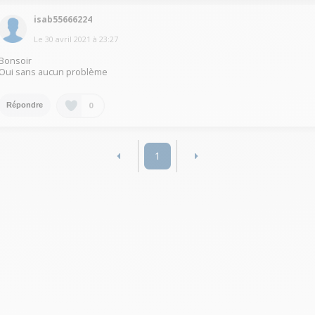
isab55666224
Le
30 avril 2021
à
23:27
Bonsoir
Oui sans aucun problème
0
Répondre
1