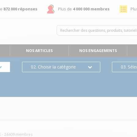
de
872 000 réponses
Plus de
4 000 000 membres
Plu
NOS ARTICLES
NOS ENGAGEMENTS
02. Choisir la catégorie
03. Séle
E
-
24409
membres