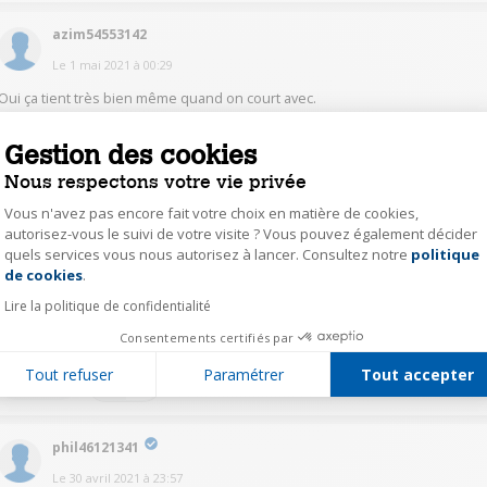
azim54553142
Le
1 mai 2021
à
00:29
Oui ça tient très bien même quand on court avec.
Gestion des cookies
2
Répondre
Nous respectons votre vie privée
Vous n'avez pas encore fait votre choix en matière de cookies,
riad54242114
autorisez-vous le suivi de votre visite ? Vous pouvez également décider
Le
1 mai 2021
à
00:08
quels services vous nous autorisez à lancer. Consultez notre
politique
Axeptio consent
de cookies
.
Bonsoir
oui même pendant le sport super son
Lire la politique de confidentialité
content de mon achat
Consentements certifiés par
Tout refuser
Paramétrer
Tout accepter
0
Répondre
phil46121341
Le
30 avril 2021
à
23:57