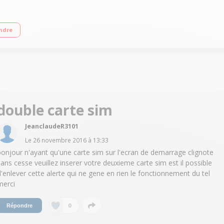
il photo 3 mégapixels Radio FM RDS / Bluetooth 3.0 Slot carte microSD"
ndre
double carte sim
JeanclaudeR3101
Le
26 novembre 2016
à
13:33
bonjour n'ayant qu'une carte sim sur l'ecran de demarrage clignote
sans cesse veuillez inserer votre deuxieme carte sim est il possible
d'enlever cette alerte qui ne gene en rien le fonctionnement du tel
merci
0
Répondre