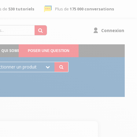
s de
530 tutoriels
Plus de
175 000 conversations
Connexion
QUI SOMMES-NOUS
POSER UNE QUESTION
ctionner un produit