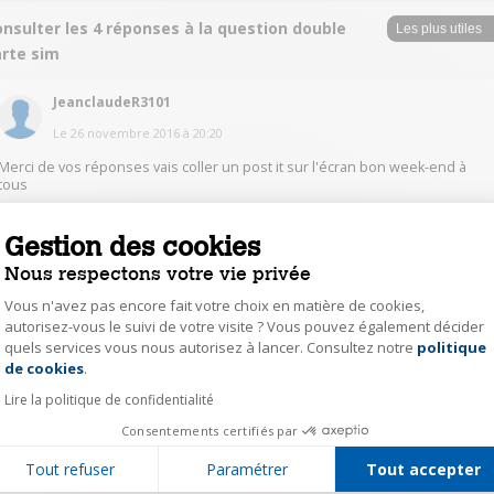
nsulter les 4 réponses à la question double
arte sim
JeanclaudeR3101
Le
26 novembre 2016
à
20:20
Merci de vos réponses vais coller un post it sur l'écran bon week-end à
tous
1
Gestion des cookies
Répondre
Nous respectons votre vie privée
pico371786
Vous n'avez pas encore fait votre choix en matière de cookies,
autorisez-vous le suivi de votre visite ? Vous pouvez également décider
Le
26 novembre 2016
à
17:46
quels services vous nous autorisez à lancer. Consultez notre
politique
Axeptio consent
Bonjour, J 'ai le même souci et je n' ai pas trouvé de solution. Je me suis
de cookies
.
habitué et n' y fait plus attention.
Lire la politique de confidentialité
Consentements certifiés par
1
Répondre
Tout refuser
Paramétrer
Tout accepter