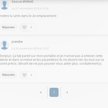
GascardH9642
Le
27 novembre 2016
à
13:50
mettre la carte dans le 2e emplacement
0
Répondre
jcambe
Le
26 novembre 2016
à
15:57
Bonjour, Ça fait pareil sur mon portable et je n'arrive pas à enlever cette
alerte et dans la notice et les paramètres ils ne disent rien du tout sur ce
point précis. désolé de ne pas pouvoir vous aider plus. cordialement jc
0
Répondre
1