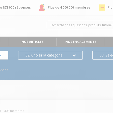
de
872 000 réponses
Plus de
4 000 000 membres
Plu
NOS ARTICLES
NOS ENGAGEMENTS
02. Choisir la catégorie
03. Séle
onses
L
-
408
membres