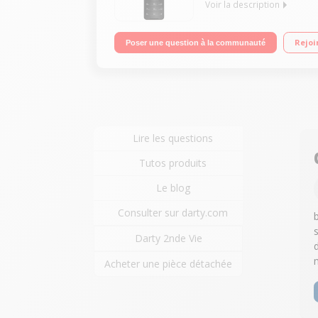
Voir la description
"Ecran TFT 2,8"" (7,1 cm), 262000 couleurs Appare
Rejoi
Poser une question à la communauté
Lire les questions
Tutos produits
Le blog
Consulter sur darty.com
Darty 2nde Vie
Acheter une pièce détachée