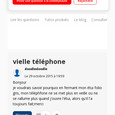
Rejoindre
Poser une question à la communauté
octo-cour 1,5GHz - 16Go de mémoire / Appareil photo 13
mégapixels - Vidéo Full HD 1080p
Lire les questions
Tutos produits
Le blog
Consulter sur
vielle téléphone
doodledoodle
Le
29 octobre 2015
à
19:59
Bonjour
je voudrais savoir pourquoi en fermant mon étui folio
gris, mon téléphfone ne se met plus en veille ou ne
se rallume plus quand j'ouvre l'étui, alors qu'il l'a
toujours fait;merci