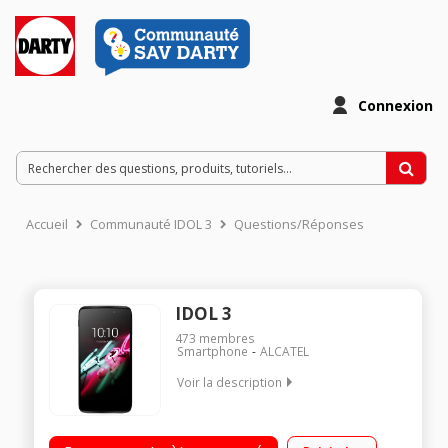
Connexion
Accueil
Communauté IDOL 3
Questions/Réponses
IDOL 3
473
membres
Smartphone
ALCATEL
Voir la description
Mobile sous Android 5.0 - Lollipop - 4G / Écran tactile 13,9cm
(5,5')- IPS Full HD 1920x1080p - Ecran réversible / Processeur