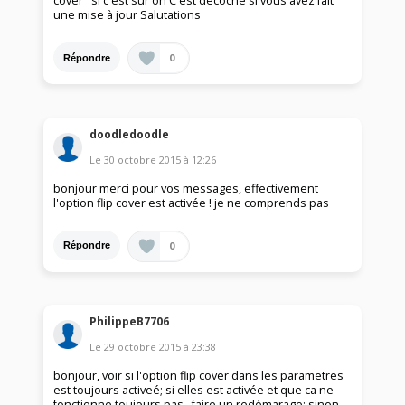
cover" si c'est sur on C'est décoché si vous avez fait
une mise à jour Salutations
0
Répondre
doodledoodle
Le
30 octobre 2015
à
12:26
bonjour merci pour vos messages, effectivement
l'option flip cover est activée ! je ne comprends pas
0
Répondre
PhilippeB7706
Le
29 octobre 2015
à
23:38
bonjour, voir si l'option flip cover dans les parametres
est toujours activeé; si elles est activée et que ca ne
fonctionne toujours pas , faire un redémarage; sinon