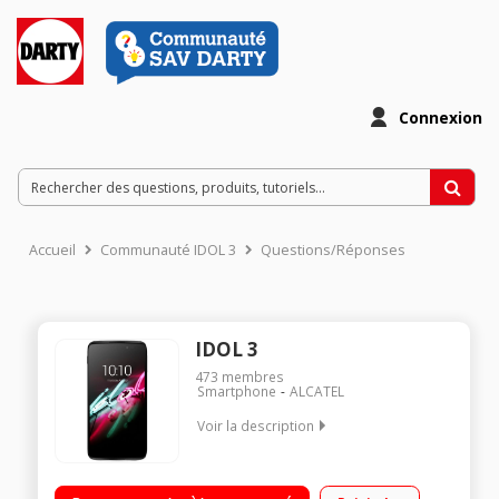
Connexion
Accueil
Communauté IDOL 3
Questions/Réponses
IDOL 3
473
membres
Smartphone
ALCATEL
Voir la description
Mobile sous Android 5.0 - Lollipop - 4G / Écran tactile 13,9cm
(5,5')- IPS Full HD 1920x1080p - Ecran réversible / Processeur