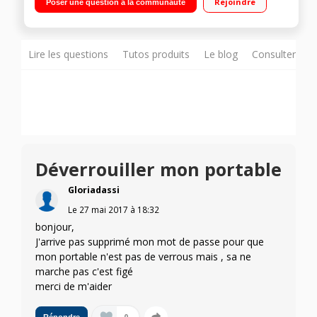
Rejoindre
Poser une question à la communauté
octo-cour 1,5GHz - 16Go de mémoire / Appareil photo 13
mégapixels - Vidéo Full HD 1080p
Lire les questions
Tutos produits
Le blog
Consulter sur
Déverrouiller mon portable
Gloriadassi
Le
27 mai 2017
à
18:32
bonjour,
J'arrive pas supprimé mon mot de passe pour que
mon portable n'est pas de verrous mais , sa ne
marche pas c'est figé
merci de m'aider