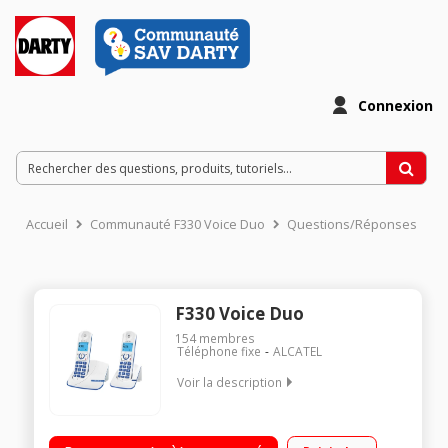
Connexion
Accueil
Communauté F330 Voice Duo
Questions/Réponses
F330 Voice Duo
154
membres
Téléphone fixe
ALCATEL
Voir la description
Duo Sans répondeur Avec mains libres Ecran LCD 2 lignes