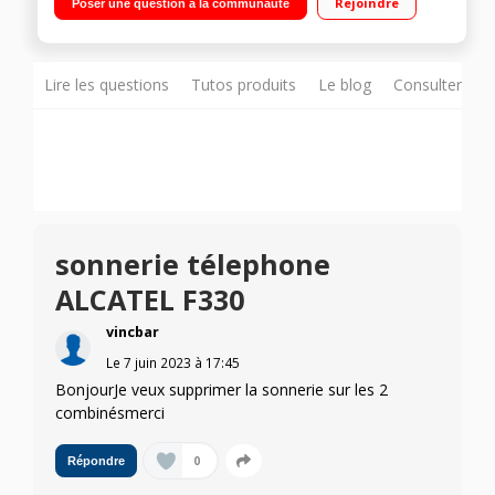
Rejoindre
Poser une question à la communauté
Lire les questions
Tutos produits
Le blog
Consulter sur
sonnerie télephone
ALCATEL F330
vincbar
Le
7 juin 2023
à
17:45
BonjourJe veux supprimer la sonnerie sur les 2
combinésmerci
0
Répondre