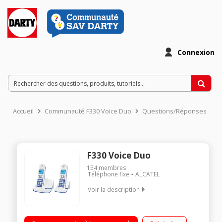
Connexion
Accueil
Communauté F330 Voice Duo
Questions/Réponses
F330 Voice Duo
154
membres
Téléphone fixe
ALCATEL
Voir la description
Duo Sans répondeur Avec mains libres Ecran LCD 2 lignes