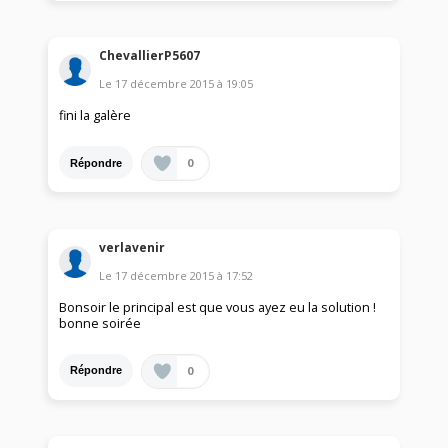
ChevallierP5607
Le
17 décembre 2015
à
19:05
fini la galère
0
Répondre
verlavenir
Le
17 décembre 2015
à
17:52
Bonsoir le principal est que vous ayez eu la solution !
bonne soirée
0
Répondre