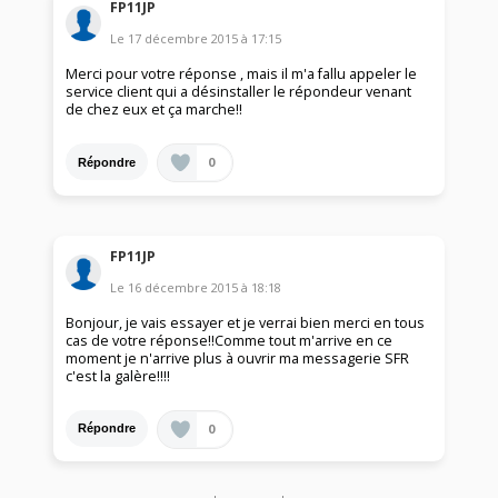
FP11JP
Le
17 décembre 2015
à
17:15
Merci pour votre réponse , mais il m'a fallu appeler le
service client qui a désinstaller le répondeur venant
de chez eux et ça marche!!
0
Répondre
FP11JP
Le
16 décembre 2015
à
18:18
Bonjour, je vais essayer et je verrai bien merci en tous
cas de votre réponse!!Comme tout m'arrive en ce
moment je n'arrive plus à ouvrir ma messagerie SFR
c'est la galère!!!!
0
Répondre