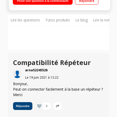
Rejoindre
Poser une question à la communauté
Lire les questions
Tutos produits
Le blog
Lire la notice
Compatibilité Répéteur
arna52245526
Le
19 juin 2021
à
12:22
Bonjour,
Peut-on connecter facilement à la base un répéteur ?
Merci
0
Répondre