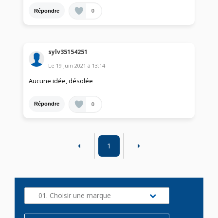
0
Répondre
sylv35154251
Le
19 juin 2021
à
13:14
Aucune idée, désolée
0
Répondre
1
01. Choisir une marque