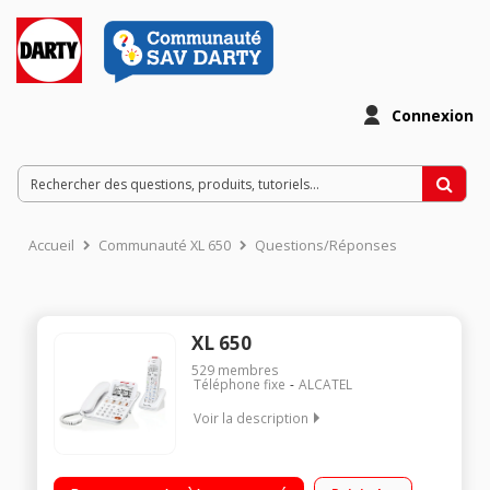
Connexion
Accueil
Communauté XL 650
Questions/Réponses
XL 650
529
membres
Téléphone fixe
ALCATEL
Voir la description
Avec répondeur Avec mains libres Ecran rétroéclairé de 4
lignes Combo (Filaire + DECT)