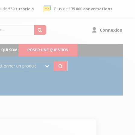
s de
530 tutoriels
Plus de
175 000 conversations
Connexion
QUI SOMMES-NOUS
POSER UNE QUESTION
ctionner un produit