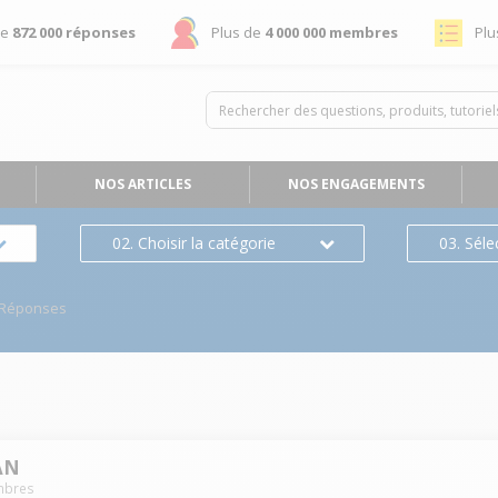
de
872 000 réponses
Plus de
4 000 000 membres
Plu
NOS ARTICLES
NOS ENGAGEMENTS
02. Choisir la catégorie
03. Séle
/Réponses
AN
bres