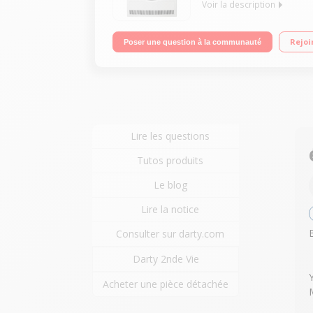
Voir la description
Capacité 8 kg - Pompe à chaleur A+++ Séchage par
Rejoi
Poser une question à la communauté
Lire les questions
Tutos produits
Le blog
Lire la notice
Consulter sur darty.com
Darty 2nde Vie
Acheter une pièce détachée