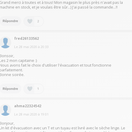
Grand merci à toutes et à tous! Mon magasin le plus près n'avait pas la
machine en stock, et je voulais être sûr...) J'ai passé la commande...!!
2
Répondre
fred26133562
Le
28 mai 2020
à
20:33
Bonsoir,
Les 2 mon capitaine :)
Nous avons fait le choix d'utiliser l'évacuation et tout fonctionne
parfaitement.
Bonne soirée.
1
Répondre
ahma22324542
Le
28 mai 2020
à
19:01
Bonjour,
Un kit d'évacuation avec un T et un tuyau est livré avec le sèche linge. Le