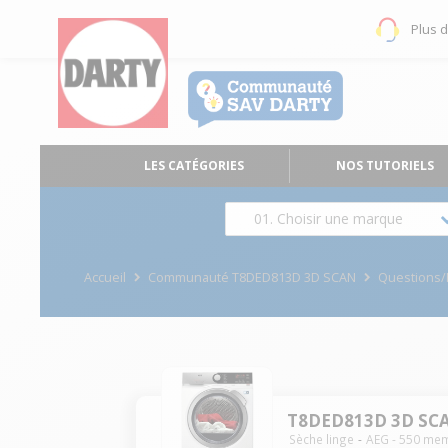
Plus 
LES CATÉGORIES
NOS TUTORIELS
01. Choisir une marque
Accueil
Communauté T8DED813D 3D SCAN
Questions
T8DED813D 3D SC
Sèche linge
AEG
-
550
mem