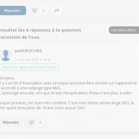
0
Répondre
nsulter les 6 réponses à la question
vacuation de l'eau
path41311453
Le
28 mai 2020
à
14:42
Réponse approuvée par Darty
Bonjour,
Il y a un kit d'évacuation avec un tuyau qui peut être monté sur l'appareil et
raccordé à une vidange type MAL .
L'avantage ensuite, est que le bac récupérateur d'eau n'est plus à vider.
super produit, j'en suis très content. C'est mon 2ème sèche-linge AEG, le
1er ayant tenu plus de 10 ans sans aucun SAV.
3
Répondre