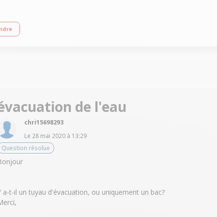
 sonde (arrêt automatique) Départ différé / Affichage du temps restant Tech
ndre
évacuation de l'eau
chri15698293
Le
28 mai 2020
à
13:29
Question résolue
Bonjour
Y a-t-il un tuyau d'évacuation, ou uniquement un bac?
Merci,