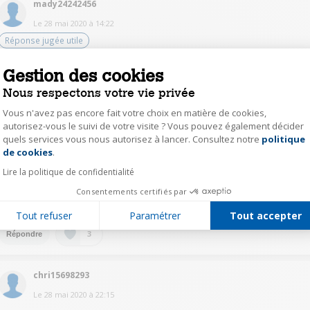
mady24242456
Le
28 mai 2020
à
14:22
Réponse jugée utile
Il y a les deux possibilités. Par défaut, l'évacuation de l'eau se fait dans le
Gestion des cookies
tiroir accessible en face avant. Mais un tuyau et un té sont fournis pour
pouvoir évacuer l'eau vers un siphon.
Nous respectons votre vie privée
Vous n'avez pas encore fait votre choix en matière de cookies,
1
Répondre
autorisez-vous le suivi de votre visite ? Vous pouvez également décider
quels services vous nous autorisez à lancer. Consultez notre
politique
Axeptio consent
de cookies
.
mait13534324
Lire la politique de confidentialité
Le
28 mai 2020
à
20:53
Consentements certifiés par
les deux ... bac et tuyau d évacuation
Tout refuser
Paramétrer
Tout accepter
3
Répondre
chri15698293
Le
28 mai 2020
à
22:15