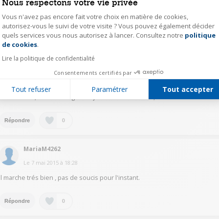
cet achat.
Nous respectons votre vie privée
Vous n'avez pas encore fait votre choix en matière de cookies,
0
Répondre
autorisez-vous le suivi de votre visite ? Vous pouvez également décider
quels services vous nous autorisez à lancer. Consultez notre
politique
Axeptio consent
de cookies
.
LaurenceG7064
Lire la politique de confidentialité
Le
7 mai 2015
à
21:03
Consentements certifiés par
J'utilise ce lave linge que je trouve à la fois efficace et silencieux. Je vous le
Tout refuser
Paramétrer
Tout accepter
conseille vivement! Les programmes que j'utilise le plus sont le 20mn, le
laine et soie, et l'antiallergies. Et je suis très satisfaite, vraiment!
0
Répondre
MariaM4262
Le
7 mai 2015
à
18:28
Il marche trés bien , pas de soucis pour l'instant.
0
Répondre