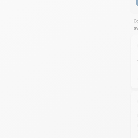
Co
av