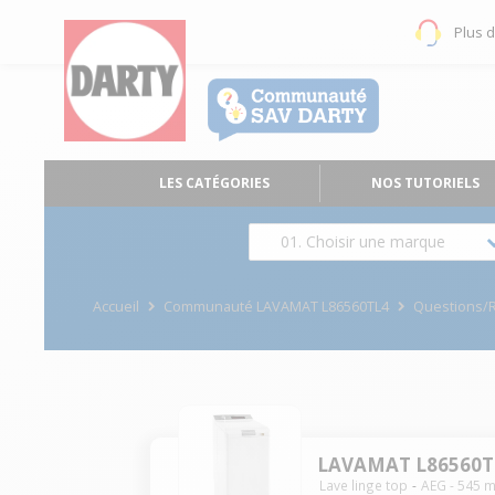
Plus 
LES CATÉGORIES
NOS TUTORIELS
01. Choisir une marque
Accueil
Communauté LAVAMAT L86560TL4
Questions/
LAVAMAT L86560T
Lave linge top
AEG
-
545
m