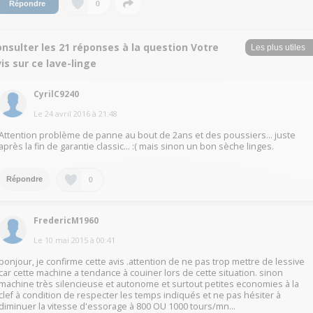
0
Répondre
nsulter les 21 réponses à la question Votre
is sur ce lave-linge
CyrilC9240
Le
24 avril 2016
à
21:48
Attention problème de panne au bout de 2ans et des poussiers... juste
après la fin de garantie classic... :( mais sinon un bon sèche linges.
0
Répondre
FredericM1960
Le
10 mai 2015
à
00:41
bonjour, je confirme cette avis .attention de ne pas trop mettre de lessive
car cette machine a tendance à couiner lors de cette situation. sinon
machine très silencieuse et autonome et surtout petites economies à la
clef à condition de respecter les temps indiqués et ne pas hésiter à
diminuer la vitesse d'essorage à 800 OU 1000 tours/mn...