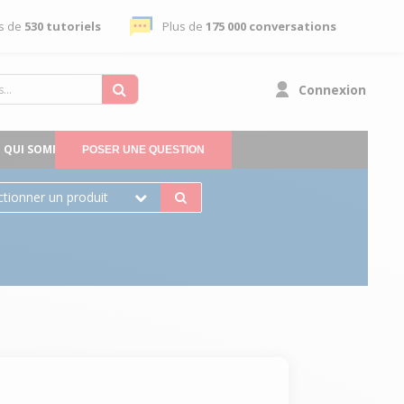
s de
530 tutoriels
Plus de
175 000 conversations
Connexion
QUI SOMMES-NOUS
POSER UNE QUESTION
ctionner un produit