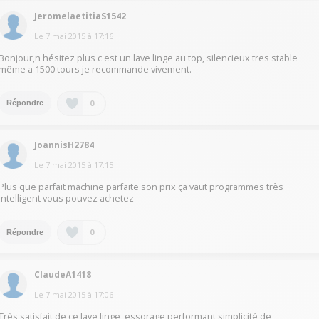
JeromelaetitiaS1542
Le
7 mai 2015
à
17:16
Bonjour,n hésitez plus c est un lave linge au top, silencieux tres stable
même a 1500 tours je recommande vivement.
0
Répondre
JoannisH2784
Le
7 mai 2015
à
17:15
Plus que parfait machine parfaite son prix ça vaut programmes très
intelligent vous pouvez achetez
0
Répondre
ClaudeA1418
Le
7 mai 2015
à
17:06
Très satisfait de ce lave linge, essorage performant simplicité de