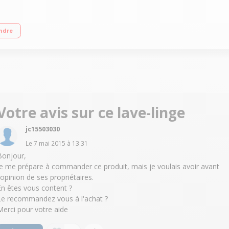
age jusqu'à 1500 tours/min Départ différé / Affichage du temps restant Econom
ndre
Votre avis sur ce lave-linge
jc15503030
Le
7 mai 2015
à
13:31
Bonjour,
je me prépare à commander ce produit, mais je voulais avoir avant
l'opinion de ses propriétaires.
En êtes vous content ?
Le recommandez vous à l'achat ?
Merci pour votre aide