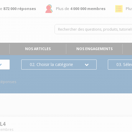
de
872 000 réponses
Plus de
4 000 000 membres
Plu
NOS ARTICLES
NOS ENGAGEMENTS
02. Choisir la catégorie
03. Séle
Réponses
L4
embres