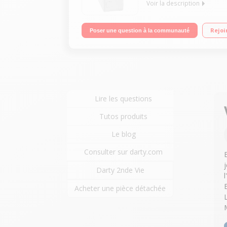
Voir la description
Capacité 6 kg (tambour 42 L) - Classe A+++ Essor
Rejoi
Poser une question à la communauté
Lire les questions
Tutos produits
Le blog
Consulter sur darty.com
Darty 2nde Vie
Acheter une pièce détachée