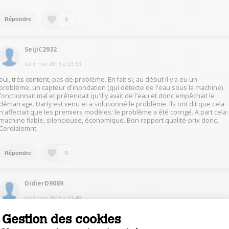
0
Répondre
SeijiC2932
Le
8 mai 2015
à
23:53
oui, très content, pas de problème. En fait si, au début il y a eu un
problème, un capteur d'inondation (qui détecte de l'eau sous la machine)
fonctionnait mal et prétendait qu'il y avait de l'eau et donc empêchait le
démarrage. Darty est venu et a solutionné le problème. Ils ont dit que cela
n'affectait que les premiers modèles; le problème a été corrigé. A part cela:
machine fiable, silencieuse, économique. Bon rapport qualité-prix donc.
Cordialemnt.
0
Répondre
DidierD9089
Le
8 mai 2015
à
11:48
Très satisfait, assez silencieux et ne bouge pas à l'essorage ; une seule
Gestion des cookies
remarque : pas d'indication de fin de cycle, tout est éteint. Je recommande