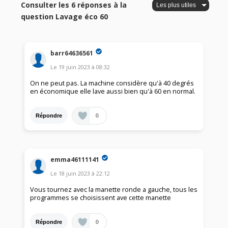
Consulter les 6 réponses à la
question Lavage éco 60
barr64636561
Le
19 juin 2023
à
08:32
On ne peut pas. La machine considère qu'à 40 degrés
en économique elle lave aussi bien qu'à 60 en normal.
0
Répondre
emma46111141
Le
18 juin 2023
à
22:12
Vous tournez avec la manette ronde a gauche, tous les
programmes se choisissent ave cette manette
0
Répondre