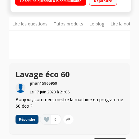
Rejoindre
Poser une question à la communauté
Affichage temps restant Programme Vapeur (ProSteam) -
Option douceur plus
Lire les questions
Tutos produits
Le blog
Lire la notice
Lavage éco 60
phan15965959
Le
17 juin 2023
à
21:08
Bonjour, comment mettre la machine en programme
60 éco ?
0
Répondre