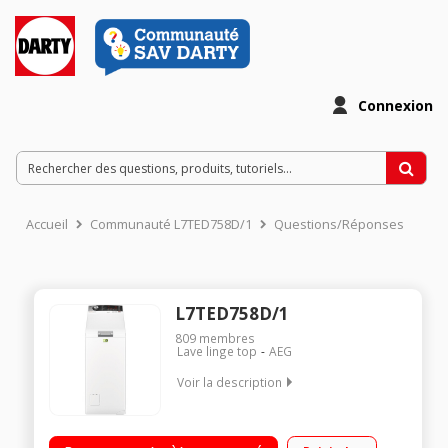
Connexion
Accueil
Communauté L7TED758D/1
Questions/Réponses
L7TED758D/1
809
membres
Lave linge top
AEG
Voir la description
Capacité 6kg (tambour 42 L) - Classe énergétique B Essorage
variable jusqu'à 1500 tours/min - 79dB Départ différé 20 h /