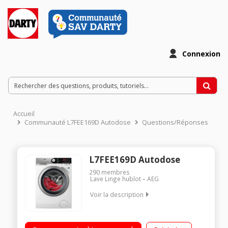
Connexion
Accueil
Communauté L7FEE169D Autodose
Questions/Réponses
L7FEE169D Autodose
290
membres
Lave Linge hublot
AEG
Voir la description
Capacité 9kg (tambour 69 L) - Classe énergétique C Essorage
variable jusqu'à 1600 tours/min - 76dB Départ différé /