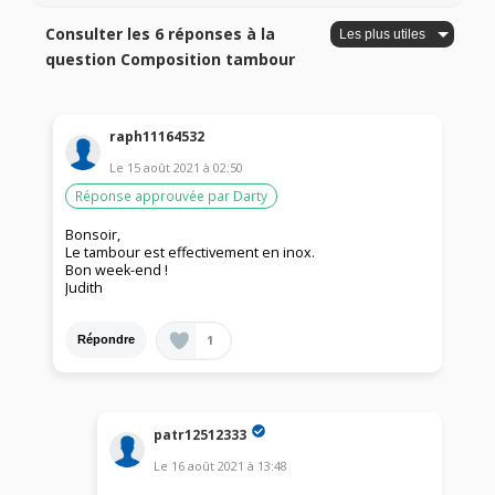
Consulter les 6 réponses à la
question Composition tambour
raph11164532
Le
15 août 2021
à
02:50
Réponse approuvée par Darty
Bonsoir,
Le tambour est effectivement en inox.
Bon week-end !
Judith
1
Répondre
patr12512333
Le
16 août 2021
à
13:48