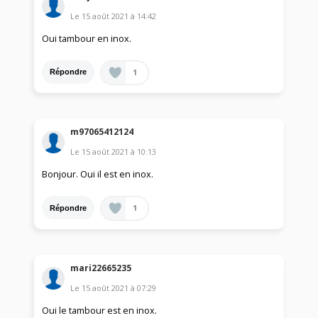
Le
15 août 2021
à
14:42
Oui tambour en inox.
1
Répondre
m97065412124
Le
15 août 2021
à
10:13
Bonjour. Oui il est en inox.
1
Répondre
mari22665235
Le
15 août 2021
à
07:29
Oui le tambour est en inox.