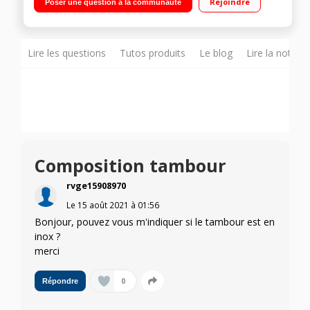
Rejoindre
Poser une question à la communauté
Affichage du temps restant Dosage automatique - Fonction
vapeur - Connectivité WiFi
Lire les questions
Tutos produits
Le blog
Lire la notice
Composition tambour
rvge15908970
Le
15 août 2021
à
01:56
Bonjour, pouvez vous m'indiquer si le tambour est en
inox ?
merci
0
Répondre