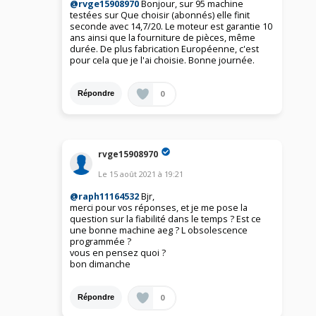
@rvge15908970
Bonjour, sur 95 machine
testées sur Que choisir (abonnés) elle finit
seconde avec 14,7/20. Le moteur est garantie 10
ans ainsi que la fourniture de pièces, même
durée. De plus fabrication Européenne, c'est
pour cela que je l'ai choisie. Bonne journée.
0
Répondre
rvge15908970
Le
15 août 2021
à
19:21
@raph11164532
Bjr,
merci pour vos réponses, et je me pose la
question sur la fiabilité dans le temps ? Est ce
une bonne machine aeg ? L obsolescence
programmée ?
vous en pensez quoi ?
bon dimanche
0
Répondre