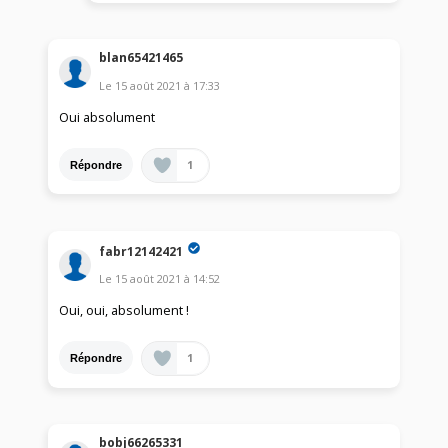
blan65421465
Le
15 août 2021
à
17:33
Oui absolument
1
Répondre
fabr12142421
Le
15 août 2021
à
14:52
Oui, oui, absolument !
1
Répondre
bobj66265331