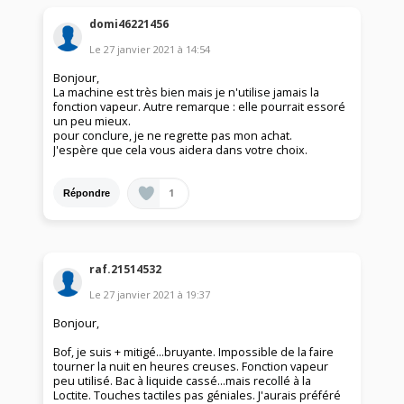
domi46221456
Le
27 janvier 2021
à
14:54
Bonjour,
La machine est très bien mais je n'utilise jamais la
fonction vapeur. Autre remarque : elle pourrait essoré
un peu mieux.
pour conclure, je ne regrette pas mon achat.
J'espère que cela vous aidera dans votre choix.
1
Répondre
raf.21514532
Le
27 janvier 2021
à
19:37
Bonjour,
Bof, je suis + mitigé...bruyante. Impossible de la faire
tourner la nuit en heures creuses. Fonction vapeur
peu utilisé. Bac à liquide cassé...mais recollé à la
Loctite. Touches tactiles pas géniales. J'aurais préféré