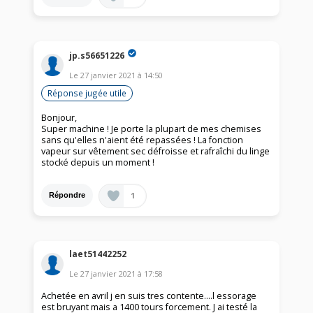
jp.s56651226
Le
27 janvier 2021
à
14:50
Réponse jugée utile
Bonjour,
Super machine ! Je porte la plupart de mes chemises
sans qu'elles n'aient été repassées ! La fonction
vapeur sur vêtement sec défroisse et rafraîchi du linge
stocké depuis un moment !
1
Répondre
laet51442252
Le
27 janvier 2021
à
17:58
Achetée en avril j en suis tres contente....l essorage
est bruyant mais a 1400 tours forcement. J ai testé la