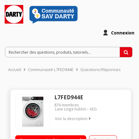
Connexion
Accueil
Communauté L7FED944E
Questions/Réponses
L7FED944E
876
membres
Lave Linge hublot
AEG
Voir la description
Capacité 9kg (tambour 66 L) - Classe énergétique C Essorage
variable jusqu'à 1400 tours/min - 75dB Départ différé /