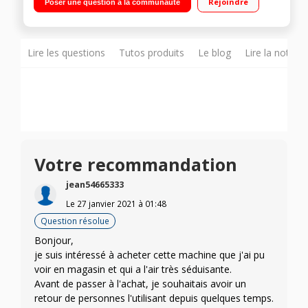
Rejoindre
Poser une question à la communauté
Affichage du temps restant Pro Steam - Fonction Vapeur Plus -
Technologie ProSense
Lire les questions
Tutos produits
Le blog
Lire la notice
Votre recommandation
jean54665333
Le
27 janvier 2021
à
01:48
Question résolue
Bonjour,
je suis intéressé à acheter cette machine que j'ai pu
voir en magasin et qui a l'air très séduisante.
Avant de passer à l'achat, je souhaitais avoir un
retour de personnes l'utilisant depuis quelques temps.