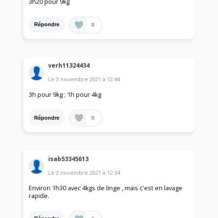
3h20 pour 9kg
0
Répondre
verh11324434
Le
3 novembre 2021
à
12:44
3h pour 9kg ; 1h pour 4kg
0
Répondre
isab53345613
Le
3 novembre 2021
à
12:34
Environ 1h30 avec 4kgs de linge , mais c'est en lavage
rapide.