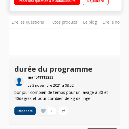
Rejoindre
Poser une question à la communauté
Affichage du temps restant Pro Steam - Fonction Vapeur Plus -
Technologie ProSense
Lire les questions
Tutos produits
Le blog
Lire la notice
durée du programme
mart41113233
Le
3 novembre 2021
à
08:52
bonjour combien de temps pour un lavage à 30 et
40degres et pour combien de kg de linge
0
Répondre