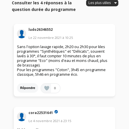
Consulter les 4 réponses à la
question durée du programme
ludo26346552
Le
22 novembre 2021
à
10:25
Sans l'option lavage rapide, 2h20 ou 2h30 pour kles
programmes "Synthétiques" et "Délicats", souvent
lavés à 30°, il faut compter 10 minutes de plus en
programme "Eco" (moins d'eau et moins chaud, plus
de brassage).
Pour les programmes "Coton", 3h45 en programme
classique, 5h46 en programme éco.
0
Répondre
cora22531641
Le
4 novembre 2021
à
23:15