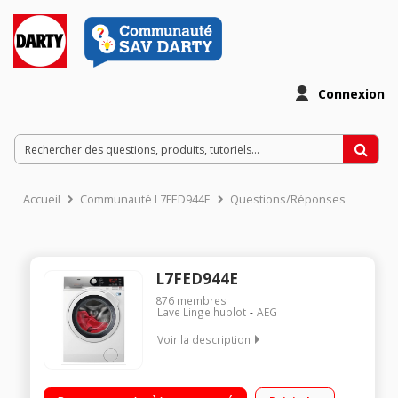
Connexion
Accueil
Communauté L7FED944E
Questions/Réponses
L7FED944E
876
membres
Lave Linge hublot
AEG
Voir la description
Capacité 9kg (tambour 66 L) - Classe énergétique C Essorage
variable jusqu'à 1400 tours/min - 75dB Départ différé /