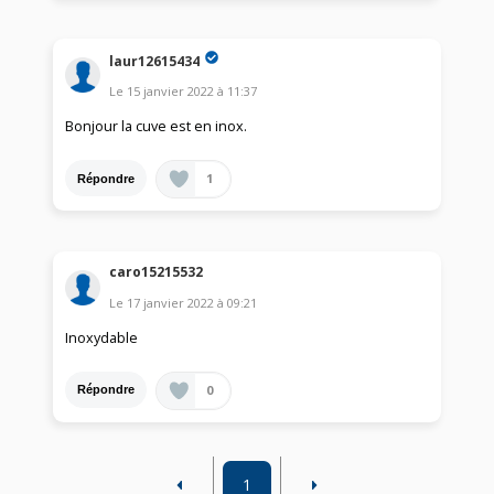
laur12615434
Le
15 janvier 2022
à
11:37
Bonjour la cuve est en inox.
1
Répondre
caro15215532
Le
17 janvier 2022
à
09:21
Inoxydable
0
Répondre
1