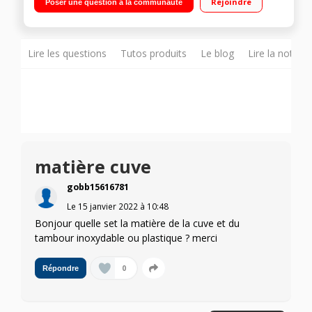
Rejoindre
Poser une question à la communauté
différé / Affichage du temps restant Programme Vapeur -
Technologie ProSense - Outdoor
Lire les questions
Tutos produits
Le blog
Lire la notice
matière cuve
gobb15616781
Le
15 janvier 2022
à
10:48
Bonjour quelle set la matière de la cuve et du
tambour inoxydable ou plastique ? merci
0
Répondre