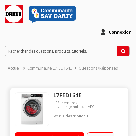
Connexion
Accueil
Communauté L7FED164E
Questions/Réponses
L7FED164E
108
membres
Lave Linge hublot
AEG
Voir la description
Capacité 10kg (tambour 66 L) - Classe énergétique C
Essorage variable jusqu'à 1600 tours/min - 76dB Départ