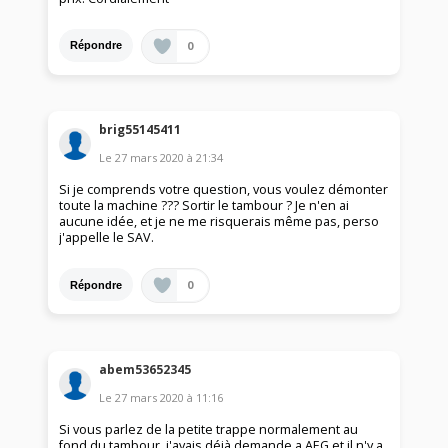
0
Répondre
brig55145411
Le
27 mars 2020
à
21:34
Si je comprends votre question, vous voulez démonter
toute la machine ??? Sortir le tambour ? Je n'en ai
aucune idée, et je ne me risquerais même pas, perso
j'appelle le SAV.
0
Répondre
abem53652345
Le
27 mars 2020
à
11:16
Si vous parlez de la petite trappe normalement au
fond du tambour, j'avais déjà demande a AEG et il n'y a