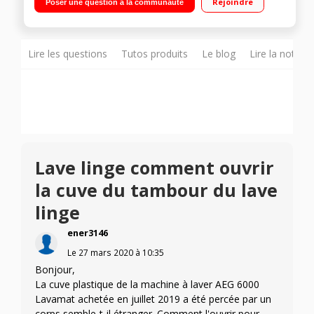
Rejoindre
Poser une question à la communauté
heures / Affichage temps restant Technologie ProSense -
Fonction Gain de temps
Lire les questions
Tutos produits
Le blog
Lire la notice
Lave linge comment ouvrir
la cuve du tambour du lave
linge
ener3146
Le
27 mars 2020
à
10:35
Bonjour,
La cuve plastique de la machine à laver AEG 6000
Lavamat achetée en juillet 2019 a été percée par un
corps semble-t-il étranger. Comment l'ouvrir pour