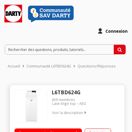
Connexion
Accueil
Communauté L6TBD624G
Questions/Réponses
L6TBD624G
439
membres
Lave linge top
AEG
Voir la description
Capacité 6kg (tambour 42 L) - Classe énergétique F Essorage
variable jusqu'à 1200 tours/min - 77dB Départ différé 20