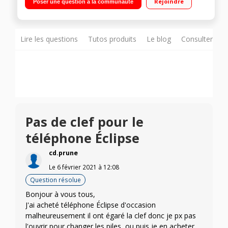
Rejoindre
Poser une question à la communauté
Lire les questions
Tutos produits
Le blog
Consulter sur
Pas de clef pour le
téléphone Éclipse
cd.prune
Le
6 février 2021
à
12:08
Question résolue
Bonjour à vous tous,
J'ai acheté téléphone Éclipse d'occasion
malheureusement il ont égaré la clef donc je px pas
l'ouvrir pour changer les piles, ou puis je en acheter