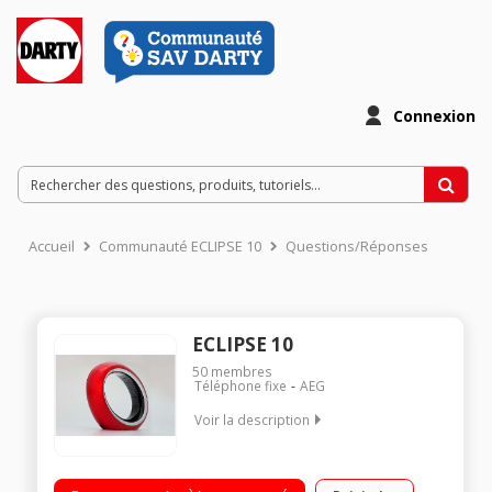
Connexion
Accueil
Communauté ECLIPSE 10
Questions/Réponses
ECLIPSE 10
50
membres
Téléphone fixe
AEG
Voir la description
Solo Sans répondeur Compatibilité GAP Design futuriste