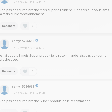
Le
16 février 2021
à
13:10
Non pas de tourne broche mais super cuisiniere . Une fois que vous avez
la main sur le fonctionnement ,
0
Répondre
remy15226663
Le
16 février 2021
à
12:50
Je l ai depuis 3 mois Super produit je le recommandé lzisvozs de tourne
broche avec
0
Répondre
remy15226663
Le
16 février 2021
à
12:49
Non pas de tourne broche Super produit jee le recommande