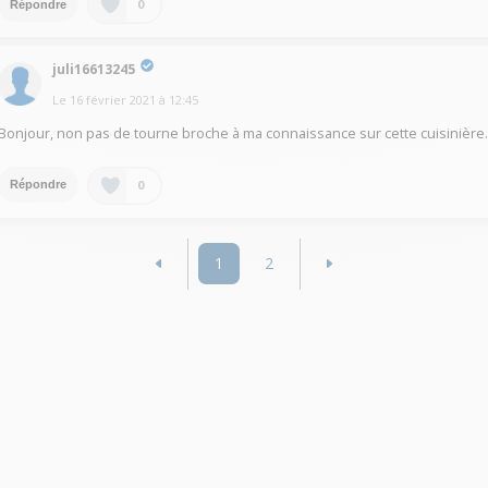
0
Répondre
juli16613245
Le
16 février 2021
à
12:45
Bonjour, non pas de tourne broche à ma connaissance sur cette cuisinière
0
Répondre
1
2