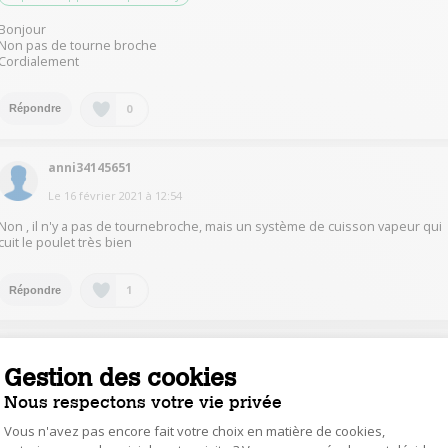
Bonjour
Non pas de tourne broche
Cordialement
0
Répondre
anni34145651
Le
16 février 2021
à
12:54
Non , il n'y a pas de tournebroche, mais un système de cuisson vapeur qui
cuit le poulet très bien
1
Répondre
jackdav
Gestion des cookies
Le
21 avril 2021
à
20:13
Nous respectons votre vie privée
Non , il n'y a pas de tournebroche, mais un système de cuisson vapeur qui
cuit le poulet très bien
Vous n'avez pas encore fait votre choix en matière de cookies,