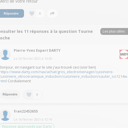
Merci de votre retour
0
Répondre
nsulter les 11 réponses à la question Tourne
roche
Pierre-Yves Expert DARTY
Le
26 février 2021
à
16:45
Bonjour, en navigant sur le site j'aui trouvé ceci (voir lien)
https://www.darty.com/nav/achat/gros_electromenager/cuisiniere-
cuisiniere_vitroceramique_induction/cuisiniere_induction/sauter_sci1214w
html
Cordialement
0
Répondre
fran22452655
Le
16 février 2021
à
12:16
Réponse approuvée par Darty