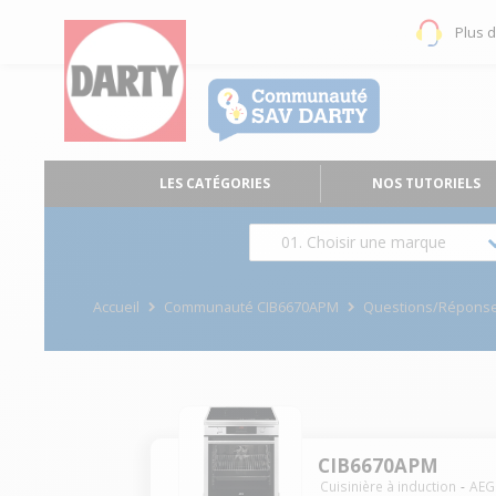
Plus 
LES CATÉGORIES
NOS TUTORIELS
01. Choisir une marque
Accueil
Communauté CIB6670APM
Questions/Répons
CIB6670APM
Cuisinière à induction
AEG