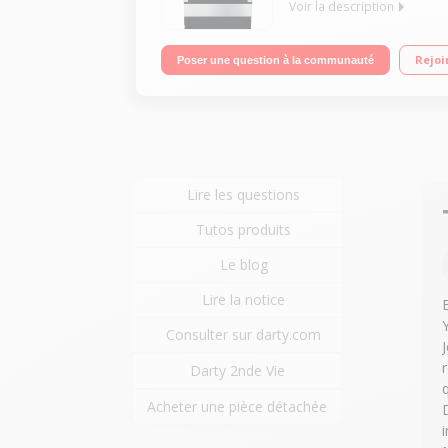
Voir la description
Largeur 60 cm - 4 foyers induction 2 zones extens
Rejoi
Poser une question à la communauté
SteamBake
Lire les questions
Tutos produits
Le blog
Lire la notice
Consulter sur darty.com
Darty 2nde Vie
Acheter une pièce détachée