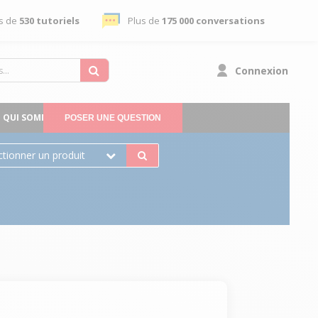
s de
530 tutoriels
Plus de
175 000 conversations
Connexion
QUI SOMMES-NOUS
POSER UNE QUESTION
ctionner un produit