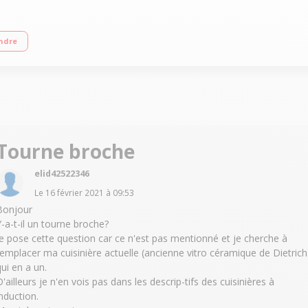
ibles MaxiSense Grand four à chaleur tournante pulsée 73L - Nettoyage Pyroly
ndre
Tourne broche
elid42522346
Le
16 février 2021
à
09:53
Bonjour
Y-a-t-il un tourne broche?
Je pose cette question car ce n'est pas mentionné et je cherche à
remplacer ma cuisinière actuelle (ancienne vitro céramique de Dietrich
qui en a un.
D'ailleurs je n'en vois pas dans les descrip-tifs des cuisinières à
induction.