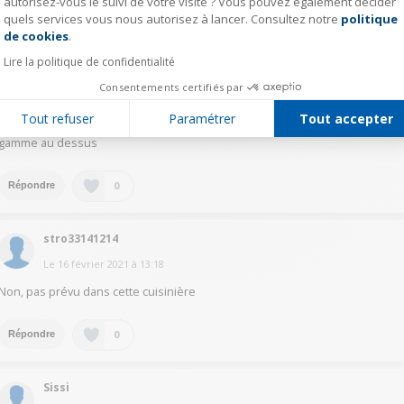
autorisez-vous le suivi de votre visite ? Vous pouvez également décider
quels services vous nous autorisez à lancer. Consultez notre
politique
Axeptio consent
0
Répondre
de cookies
.
Lire la politique de confidentialité
mbmi35125322
Consentements certifiés par
Le
16 février 2021
à
14:34
Tout refuser
Paramétrer
Tout accepter
pas de tourne broche sur celle-ci, le tourne broche est présent dans la
gamme au dessus
0
Répondre
stro33141214
Le
16 février 2021
à
13:18
Non, pas prévu dans cette cuisinière
0
Répondre
Sissi