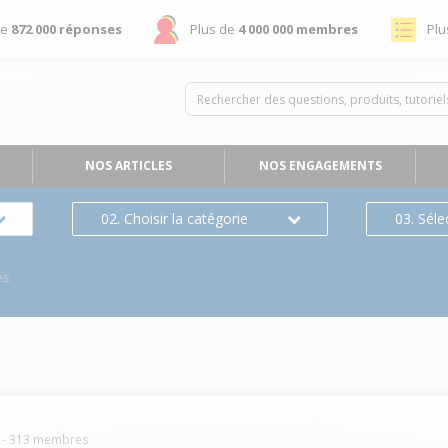
de
872 000 réponses
Plus de
4 000 000 membres
Plu
NOS ARTICLES
NOS ENGAGEMENTS
02. Choisir la catégorie
03. Séle
es
-
313
membres