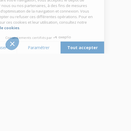
En poursuivant votre navigation, vous acceptez le dépôt de
cookies, par nous ou nos partenaires, à des fins de mesures
d’audience, d’optimisation de la navigation et connexion. Vous
pouvez accepter ou refuser ces différentes opérations. Pour en
savoir plus sur ces cookies et leur utilisation, consultez notre
politique de cookies
.
Consentements certifiés par
Tout refuser
Paramétrer
Tout accepter
Plateforme de Gestion du Consentement : Personnalisez vos Options
Axeptio consent
Notre plateforme vous permet d'adapter et de gérer vos paramètres de 