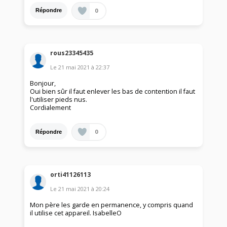
0
Répondre
rous23345435
Le
21 mai 2021
à
22:37
Bonjour,
Oui bien sûr il faut enlever les bas de contention il faut
l'utiliser pieds nus.
Cordialement
0
Répondre
orti41126113
Le
21 mai 2021
à
20:24
Mon père les garde en permanence, y compris quand
il utilise cet appareil. IsabelleO