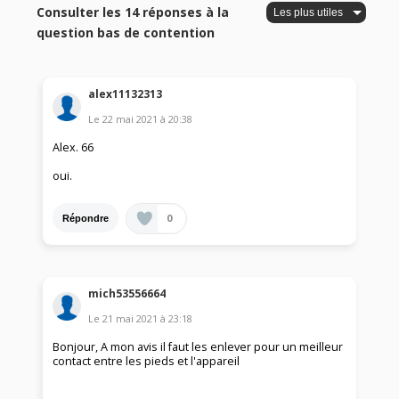
Consulter les 14 réponses à la
question bas de contention
alex11132313
Le
22 mai 2021
à
20:38
Alex. 66
oui.
0
Répondre
mich53556664
Le
21 mai 2021
à
23:18
Bonjour, A mon avis il faut les enlever pour un meilleur
contact entre les pieds et l'appareil