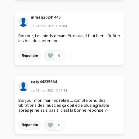
mmen26241445
Le
21 mai 2021
à
18:04
Bonjour, Les pieds devant être nus, il faut bien sûr ôter
les bas de contention.
0
Répondre
caty44235664
Le
21 mai 2021
à
17:54
Bonjour mon mari les retire ... compte tenu des
vibrations des muscles ça doit être plus agréable
après je ne sais pas si c'est la bonne réponse ??
0
Répondre