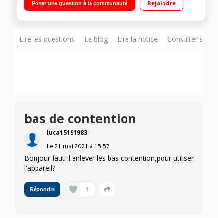
Rejoindre
Poser une question à la communauté
soulager les douleurs corporelles. Améliore la circulation,
réduit les gonflements et soulage les douleurs dans les
jambes et le reste du corps. IsoRocker breveté 20° pour une
meilleure mobilité de la cheville Rechargeable - autonomie
d'une semaine
Lire les questions
Le blog
Lire la notice
Consulter sur d
bas de contention
luca15191983
Le
21 mai 2021
à
15:57
Bonjour faut-il enlever les bas contention,pour utiliser
l'appareil?
1
Répondre