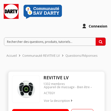
Connexion
Accueil
Communauté REVITIVE LV
Questions/Réponses
REVITIVE LV
1332
membres
Appareil de massage - Bien être
ACTEGY
Voir la description
Stimulateur circulatoire - Dispositif médical de classe IIa -
Testé cliniquement Double technologie EMS et TENS pour