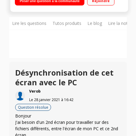
Rejoindre
Poser une question à la communauté
rafraîchissement 75 Hz HDMI, VGA Freestyle AMD Radeon
FreeSync, Blue Light Shield, Flicker-less"
Lire les questions
Tutos produits
Le blog
Lire la notice
Désynchronisation de cet
écran avec le PC
Verob
Le
28 janvier 2021
à
16:42
Question résolue
Bonjour
J'ai besoin d'un 2nd écran pour travailler sur des
fichiers différents, entre l'écran de mon PC et ce 2nd
écran.