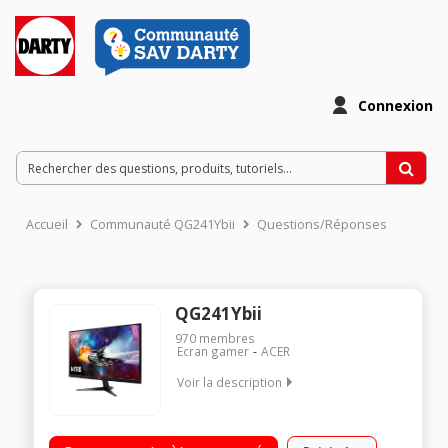
Connexion
Accueil
Communauté QG241Ybii
Questions/Réponses
QG241Ybii
970
membres
Ecran gamer
ACER
Voir la description
"Ecran LED gaming 24"" - Full HD 1080p Contraste 3000:1 -
Luminosité 250 cd/m² - Temps de réponse 1 ms Fréquence de