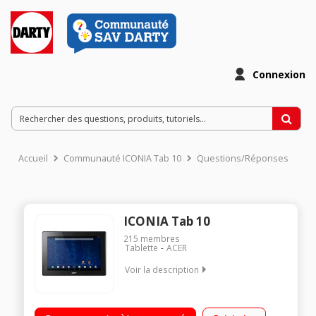
Connexion
Accueil
Communauté ICONIA Tab 10
Questions/Réponses
ICONIA Tab 10
215
membres
Tablette
ACER
Voir la description
Ecran capacitif 10,1" (25,65 cm) IPS Full HD Gorilla Glass 4,
1920 x 1200 pixels Processeur Intel® AtomT Z3735F à 1,83