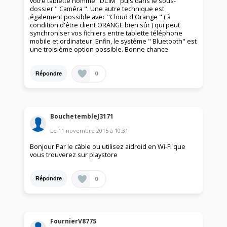
votre tablette nommé "DCIM" puis dans le sous-
dossier " Caméra ". Une autre technique est
également possible avec "Cloud d'Orange " ( à
condition d'être client ORANGE bien sûr ) qui peut
synchroniser vos fichiers entre tablette téléphone
mobile et ordinateur. Enfin, le système " Bluetooth" est
une troisième option possible. Bonne chance
0
Répondre
BouchetembleJ3171
Le
11 novembre 2015
à
10:31
Bonjour Par le câble ou utilisez aidroid en Wi-Fi que
vous trouverez sur playstore
0
Répondre
FournierV8775