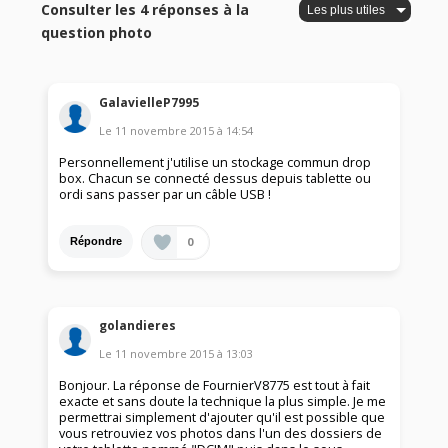
Consulter les 4 réponses à la
question photo
GalavielleP7995
Le
11 novembre 2015
à
14:54
Personnellement j'utilise un stockage commun drop
box. Chacun se connecté dessus depuis tablette ou
ordi sans passer par un câble USB !
0
Répondre
golandieres
Le
11 novembre 2015
à
13:03
Bonjour. La réponse de FournierV8775 est tout à fait
exacte et sans doute la technique la plus simple. Je me
permettrai simplement d'ajouter qu'il est possible que
vous retrouviez vos photos dans l'un des dossiers de