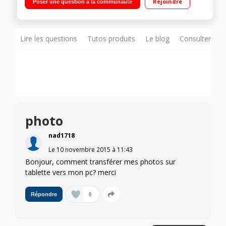
Rejoindre
Poser une question à la communauté
GHz Mémoire vive 2 Go - Stockage 32 Go eMMC Android
Lollipop 5.0 - Epaisseur : 9,7 mm - Poids : 540 g
Lire les questions
Tutos produits
Le blog
Consulter sur
photo
nad1718
Le
10 novembre 2015
à
11:43
Bonjour, comment transférer mes photos sur
tablette vers mon pc? merci
0
Répondre