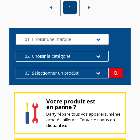
1
01. Choisir une marque
02. Choisir la catégorie
03. Sélectionner un produit
Votre produit est
en panne ?
Darty répare tous vos appareils, même
achetés ailleurs ! Contactez nous en
cliquant ici.