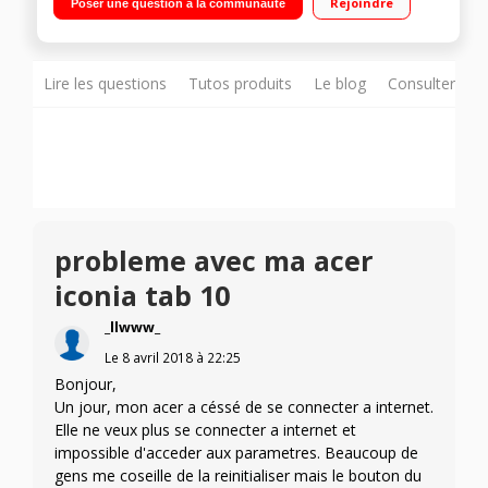
Rejoindre
Poser une question à la communauté
: 9,1 mm - Poids : 530 g Capacité 16Go possibilité d'extension
jusqu'à 128Go
Lire les questions
Tutos produits
Le blog
Consulter sur
probleme avec ma acer
iconia tab 10
_llwww_
Le
8 avril 2018
à
22:25
Bonjour,
Un jour, mon acer a céssé de se connecter a internet.
Elle ne veux plus se connecter a internet et
impossible d'acceder aux parametres. Beaucoup de
gens me coseille de la reinitialiser mais le bouton du