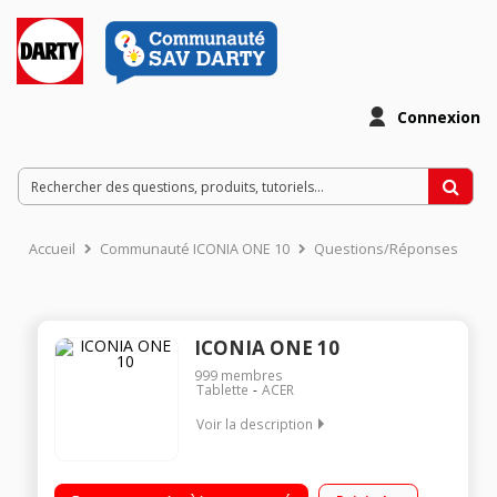
Connexion
Accueil
Communauté ICONIA ONE 10
Questions/Réponses
ICONIA ONE 10
999
membres
Tablette
ACER
Voir la description
Ecran capacitif 10,1" (25,65 cm) IPS Full HD Processeur
Mediatek MT8167A Quad Core 64 bits Android 7.0 - Epaisseur