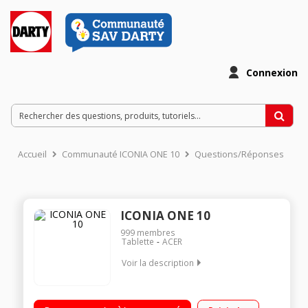
Connexion
Accueil
Communauté ICONIA ONE 10
Questions/Réponses
ICONIA ONE 10
999
membres
Tablette
ACER
Voir la description
Ecran capacitif 10,1" (25,65 cm) IPS Full HD Processeur
Mediatek MT8167A Quad Core 64 bits Android 7.0 - Epaisseur