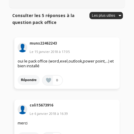
Consulter les 5 réponses à la
question pack office
muns22462243
Le
15 janvier 2018
à
17:05
oui le pack office (word,exel,outlook,power point,...) et
bien installé
0
Répondre
coli15673916
Le
6 janvier 2018
à
16:39
merci