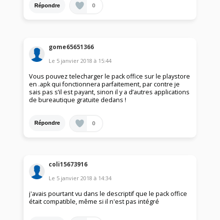
0
Répondre
gome65651366
Le
5 janvier 2018
à
15:44
Vous pouvez telecharger le pack office sur le playstore
en .apk qui fonctionnera parfaitement, par contre je
sais pas s’il est payant, sinon il y a d’autres applications
de bureautique gratuite dedans !
0
Répondre
coli15673916
Le
5 janvier 2018
à
14:34
j'avais pourtant vu dans le descriptif que le pack office
était compatible, même si il n'est pas intégré