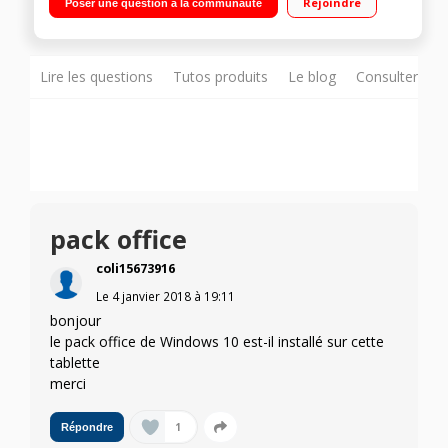
Rejoindre
Poser une question à la communauté
: 9,1 mm - Poids : 530 g Capacité 16Go possibilité d'extension
jusqu'à 128Go
Lire les questions
Tutos produits
Le blog
Consulter sur
pack office
coli15673916
Le
4 janvier 2018
à
19:11
bonjour
le pack office de Windows 10 est-il installé sur cette
tablette
merci
1
Répondre