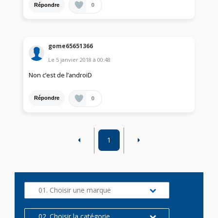
0
Répondre
gome65651366
Le
5 janvier 2018
à
00:48
Non c’est de l’androiD
0
Répondre
1
01. Choisir une marque
02. Choisir la catégorie