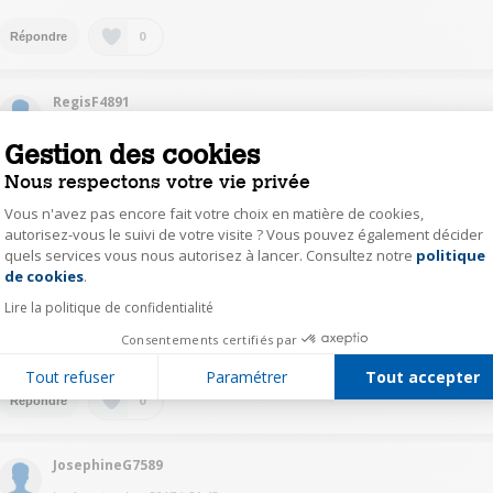
0
Répondre
RegisF4891
Le
5 septembre 2017
à
00:57
Gestion des cookies
Il est bien livré en AZERTY
Nous respectons votre vie privée
Vous n'avez pas encore fait votre choix en matière de cookies,
0
Répondre
autorisez-vous le suivi de votre visite ? Vous pouvez également décider
quels services vous nous autorisez à lancer. Consultez notre
politique
Axeptio consent
de cookies
.
AlexandraC6662
Lire la politique de confidentialité
Le
4 septembre 2017
à
22:29
Consentements certifiés par
oui en azerty et perso j en suis tres contente
Tout refuser
Paramétrer
Tout accepter
0
Répondre
JosephineG7589