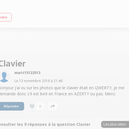
i5-6300HQ 1 To HDD - RAM 8 Go - Carte graphique Nvidia GeForce GTX 950M 4 G
ndre
Clavier
matt15122513
Le
13 novembre 2016
à
21:46
Bonjour j'ai vu sur les photos que le clavier était en QWERTY, je me
demande donc s'il est livré en France en AZERTY ou pas. Merci
0
Répondre
nsulter les 9 réponses à la question Clavier