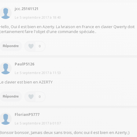
jcc.25161121
Le
5 septembre 2017
à
18:40
Hello, Oui il est bien en Azerty. La lvraison en France en clavier Qwerty doit
certainement faire l'objet d'une commande spéciale..
0
Répondre
PaulP5126
Le
5 septembre 2017
à
11:53
Le clavier est bien en AZERTY
0
Répondre
FlorianP5777
Le
5 septembre 2017
à
01:07
Bonsoir bonsoir, Jamais deux sans trois, donc oui il est bien en Azerty.;)