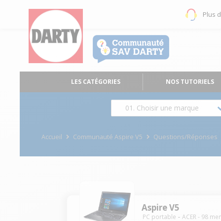
Plus 
LES CATÉGORIES
NOS TUTORIELS
01. Choisir une marque
Accueil
Communauté Aspire V5
Questions/Réponses
Aspire V5
PC portable
ACER
-
98
mem