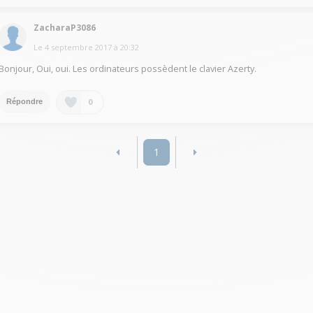
ZacharaP3086
Le
4 septembre 2017
à
20:32
Bonjour, Oui, oui. Les ordinateurs possèdent le clavier Azerty.
0
Répondre
1