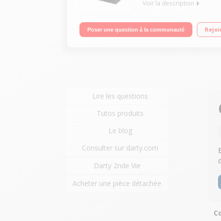
Voir la description
Ecran LED 15,6" UHD 4K Processeur Intel® CoreT 
Rejoi
Poser une question à la communauté
4.0
Lire les questions
Tutos produits
Le blog
Consulter sur darty.com
Darty 2nde Vie
Acheter une pièce détachée
Co