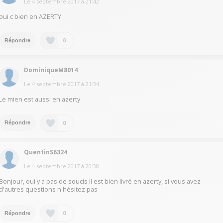
Le
4 septembre 2017
à
21:42
oui c bien en AZERTY
0
Répondre
DominiqueM8014
Le
4 septembre 2017
à
21:34
Le mien est aussi en azerty
0
Répondre
QuentinS6324
Le
4 septembre 2017
à
20:38
Bonjour, oui y a pas de soucis il est bien livré en azerty, si vous avez
d'autres questions n'hésitez pas
0
Répondre