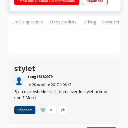
Rejoindre
Poser une question à la communauté
rétro-éclairé - USB 3.1 Type C
Lire les questions
Tutos produits
Le blog
Consulter sur
stylet
tang15182979
Le
20 octobre 2017
à
06:47
Bjr, ce pc hybride est-il fourni avec le stylet acer ou
non ? Merci
0
Répondre