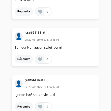
0
Répondre
r.se62413316
Le
20 octobre 2017
à
13:01
Bonjour Non aucun stylet fourni
0
Répondre
lyon56146346
Le
20 octobre 2017
à
12:41
Bjr non livré sans stylet Crd
0
Répondre