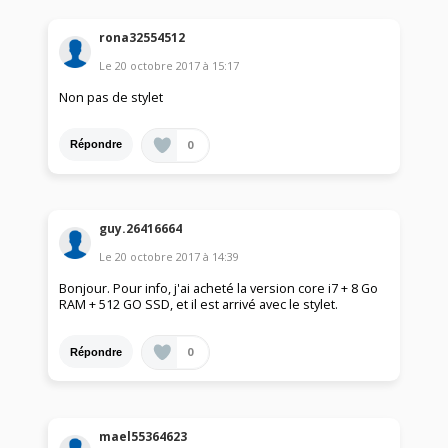
rona32554512
Le
20 octobre 2017
à
15:17
Non pas de stylet
0
Répondre
guy.26416664
Le
20 octobre 2017
à
14:39
Bonjour. Pour info, j'ai acheté la version core i7 + 8 Go
RAM + 512 GO SSD, et il est arrivé avec le stylet.
0
Répondre
mael55364623