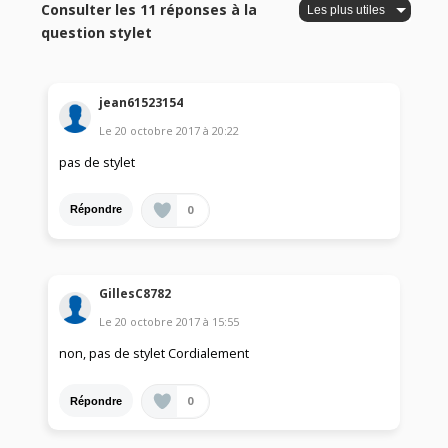
Consulter les 11 réponses à la
question stylet
jean61523154
Le
20 octobre 2017
à
20:22
pas de stylet
0
Répondre
GillesC8782
Le
20 octobre 2017
à
15:55
non, pas de stylet Cordialement
0
Répondre