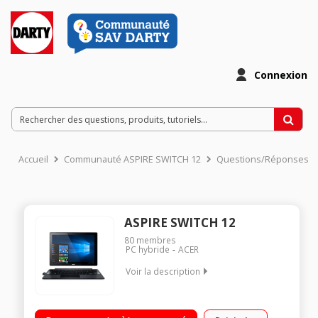
Connexion
Accueil
Communauté ASPIRE SWITCH 12
Questions/Réponses
ASPIRE SWITCH 12
80
membres
PC hybride
ACER
Voir la description
Ecran LED tactile 12" QHD Processeur Intel® CoreT i7-6500U
RAM 8 Go - 512 Go SSD Windows 10 Pro - Clavier détachable