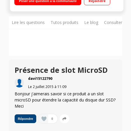
Rejoindre
Poser une question à la communauté
rétro-éclairé - USB 3.1 Type C
Lire les questions
Tutos produits
Le blog
Consulter sur
Présence de slot MicroSD
davi15122790
Le
2 juillet 2015
à
11:09
Bonjour j'aimerais savoir si ce produit a un slot
microSD pour étendre la capacité du disque dur SSD?
Meci
0
Répondre