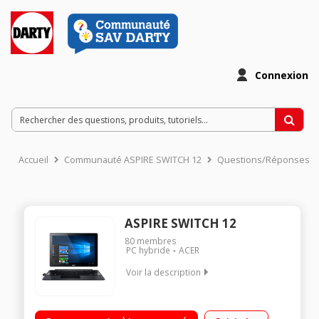
Connexion
Accueil
Communauté ASPIRE SWITCH 12
Questions/Réponses
ASPIRE SWITCH 12
80
membres
PC hybride
ACER
Voir la description
Ecran LED tactile 12" QHD Processeur Intel® CoreT i7-6500U
RAM 8 Go - 512 Go SSD Windows 10 Pro - Clavier détachable