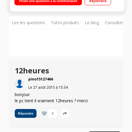
Rejoindre
Poser une question à la communauté
clavier Système Windows 8.1 compatible Windows 10 - Clavier
détachable - Microsoft Office 365 (1 an)
Lire les questions
Tutos produits
Le blog
Consulter sur
12heures
pino15127466
Le
27 août 2015
à
15:34
bonjour
le pc tient il vraiment 12heures ? merci
0
Répondre