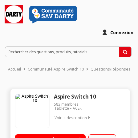
Connexion
Accueil
Communauté Aspire Switch 10
Questions/Réponses
Aspire Switch 10
583
membres
Tablette
ACER
Voir la description
Ecran LED tactile 10.1 HD, 1280 x 800 pixels Processeur Intel®
AtomT Z3735 Mémoire 64 Go + 500 Go SATA avec le dock