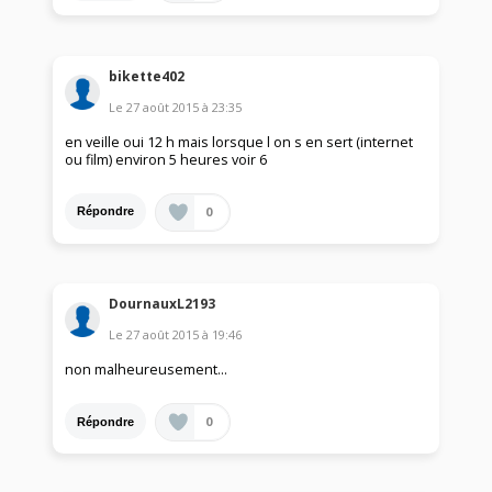
bikette402
Le
27 août 2015
à
23:35
en veille oui 12 h mais lorsque l on s en sert (internet
ou film) environ 5 heures voir 6
0
Répondre
DournauxL2193
Le
27 août 2015
à
19:46
non malheureusement...
0
Répondre