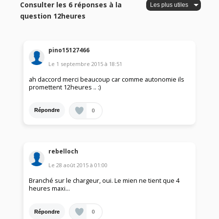
Consulter les 6 réponses à la
question 12heures
pino15127466
Le
1 septembre 2015
à
18:51
ah daccord merci beaucoup car comme autonomie ils
promettent 12heures .. :)
0
Répondre
rebelloch
Le
28 août 2015
à
01:00
Branché sur le chargeur, oui. Le mien ne tient que 4
heures maxi...
0
Répondre