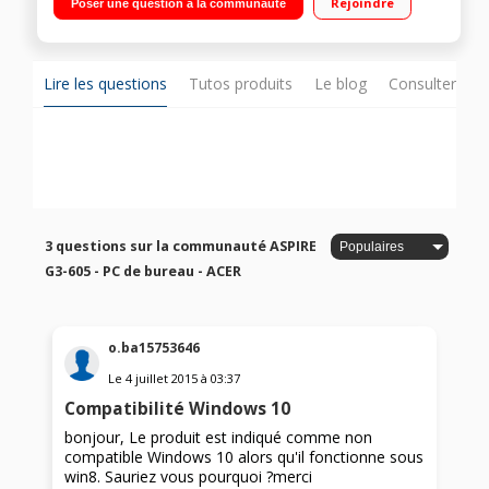
Rejoindre
Poser une question à la communauté
dur SATA + 60 Go SSD / Windows 8.1 (compatible Windows 10)
- Graveur DVD - HDMI - USB 3.0
Lire les questions
Tutos produits
Le blog
Consulter sur
3 questions sur la communauté ASPIRE
G3-605 - PC de bureau - ACER
o.ba15753646
Le
4 juillet 2015
à
03:37
Compatibilité Windows 10
bonjour, Le produit est indiqué comme non
compatible Windows 10 alors qu'il fonctionne sous
win8. Sauriez vous pourquoi ?merci