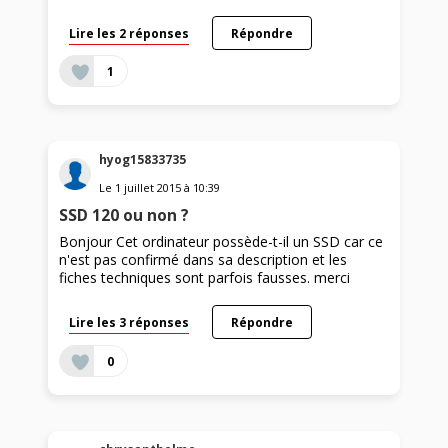
Lire les 2 réponses
Répondre
1
hyog15833735
Le
1 juillet 2015
à
10:39
SSD 120 ou non ?
Bonjour Cet ordinateur possède-t-il un SSD car ce
n'est pas confirmé dans sa description et les
fiches techniques sont parfois fausses. merci
Lire les 3 réponses
Répondre
0