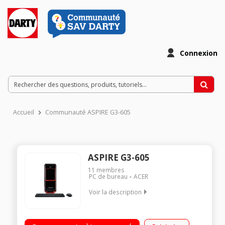
Connexion
Accueil
Communauté ASPIRE G3-605
ASPIRE G3-605
11
membres
PC de bureau
ACER
Voir la description
Processeur Intel® CoreT i5-4590 à 3,3 GHz / Carte graphique
Nvidia GF GTX 970 4 Go dédiés / RAM 8 Go - 1 To de disque