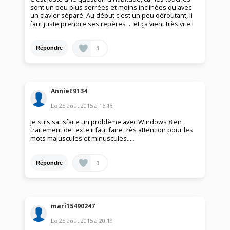
sont un peu plus serrées et moins inclinées qu'avec
un clavier séparé. Au début c'est un peu déroutant, il
faut juste prendre ses repères ... et ça vient très vite !
1
Répondre
AnnieE9134
Le
25 août 2015
à
16:18
Je suis satisfaite un problème avec Windows 8 en
traitement de texte il faut faire très attention pour les
mots majuscules et minuscules.....
1
Répondre
mari15490247
Le
25 août 2015
à
20:19