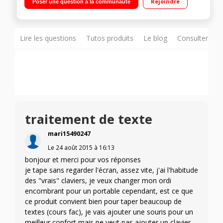
Rejoindre
Poser une question à la communauté
dédiés Windows 10 - Graveur DVD - HDMI - USB 3.1 Type C -
Bluetooth 4.0
Lire les questions
Tutos produits
Le blog
Consulter sur
traitement de texte
mari15490247
Le
24 août 2015
à
16:13
bonjour et merci pour vos réponses
je tape sans regarder l'écran, assez vite, j'ai l'habitude
des "vrais" claviers, je veux changer mon ordi
encombrant pour un portable cependant, est ce que
ce produit convient bien pour taper beaucoup de
textes (cours fac), je vais ajouter une souris pour un
meilleur confort mais ne veut pas ajouter un clavier