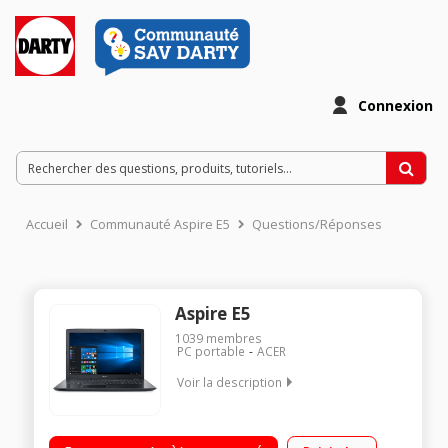
Connexion
Accueil
Communauté Aspire E5
Questions/Réponses
Aspire E5
1039
membres
PC portable
ACER
Voir la description
Ecran LED 17,3" HD+ Processeur Intel® CoreT i3-6006U RAM 4
Go - 1 To HDD - Carte graphique Nvidia GeForce 940MX 2 Go