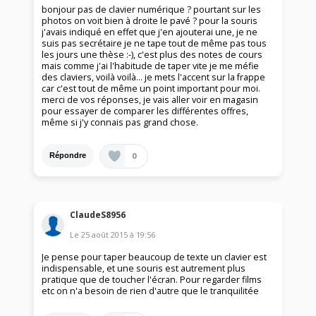
bonjour pas de clavier numérique ? pourtant sur les
photos on voit bien à droite le pavé ? pour la souris
j'avais indiqué en effet que j'en ajouterai une, je ne
suis pas secrétaire je ne tape tout de même pas tous
les jours une thèse :-), c'est plus des notes de cours
mais comme j'ai l'habitude de taper vite je me méfie
des claviers, voilà voilà... je mets l'accent sur la frappe
car c'est tout de même un point important pour moi.
merci de vos réponses, je vais aller voir en magasin
pour essayer de comparer les différentes offres,
même si j'y connais pas grand chose.
0
Répondre
ClaudeS8956
Le
25 août 2015
à
19:56
Je pense pour taper beaucoup de texte un clavier est
indispensable, et une souris est autrement plus
pratique que de toucher l'écran. Pour regarder films
etc on n'a besoin de rien d'autre que le tranquilitée