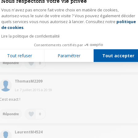
Nous respectons votre vie privée
Vous n'avez pas encore fait votre choix en matière de cookies,
0
Répondre
autorisez-vous le suivi de votre visite ? Vous pouvez également décider
quels services vous nous autorisez à lancer. Consultez notre
politique
Axeptio consent
de cookies
.
GaetanB1900
Lire la politique de confidentialité
Le
7 juillet 2015
à
21:23
Consentements certifiés par
Bonjour, non l'écran est fixé.
Tout refuser
Paramétrer
Tout accepter
0
Répondre
ThomasM2209
Le
7 juillet 2015
à
20:59
Cest exact !
0
Répondre
LaurentM4524