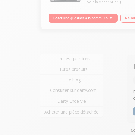
Voir la description
Ecran LED 17,3" HD+ Processeur Intel® CoreT i3-
Rejoi
Poser une question à la communauté
C - Bluetooth 4.0
Lire les questions
Tutos produits
Le blog
Consulter sur darty.com
B
Darty 2nde Vie
Acheter une pièce détachée
Co