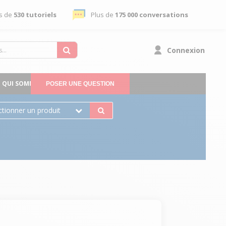
s de
530 tutoriels
Plus de
175 000 conversations
Connexion
QUI SOMMES-NOUS
POSER UNE QUESTION
ctionner un produit