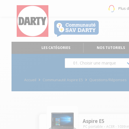
Plus 
LES CATÉGORIES
NOS TUTORIELS
01. Choisir une marque
Accueil
Communauté Aspire E5
Questions/Réponses
Aspire E5
PC portable
ACER
-
1039
m