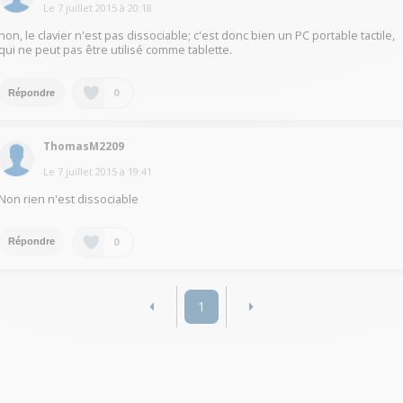
Le
7 juillet 2015
à
20:18
non, le clavier n'est pas dissociable; c'est donc bien un PC portable tactile,
qui ne peut pas être utilisé comme tablette.
0
Répondre
ThomasM2209
Le
7 juillet 2015
à
19:41
Non rien n'est dissociable
0
Répondre
1