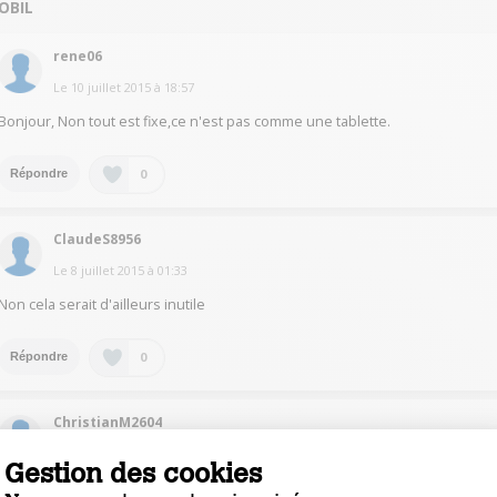
OBIL
rene06
Le
10 juillet 2015
à
18:57
Bonjour, Non tout est fixe,ce n'est pas comme une tablette.
0
Répondre
ClaudeS8956
Le
8 juillet 2015
à
01:33
Non cela serait d'ailleurs inutile
0
Répondre
ChristianM2604
Le
7 juillet 2015
à
21:31
Gestion des cookies
non, le clavier est fixe