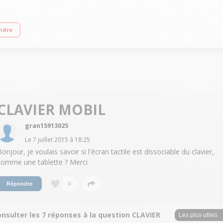
6006U RAM 4 Go - 1 To HDD - Carte graphique Nvidia GeForce 940MX 2 Go dédi
ndre
CLAVIER MOBIL
gran15913025
Le
7 juillet 2015
à
18:25
onjour, je voulais savoir si l'écran tactile est dissociable du clavier,
comme une tablette ? Merci
0
Répondre
nsulter les 7 réponses à la question CLAVIER