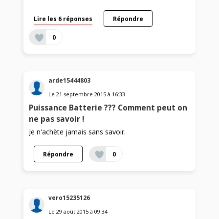
Lire les 6 réponses
Répondre
0
arde15444803
Le
21 septembre 2015
à
16:33
Puissance Batterie ??? Comment peut on
ne pas savoir !
Je n'achète jamais sans savoir.
Répondre
0
vero15235126
Le
29 août 2015
à
09:34