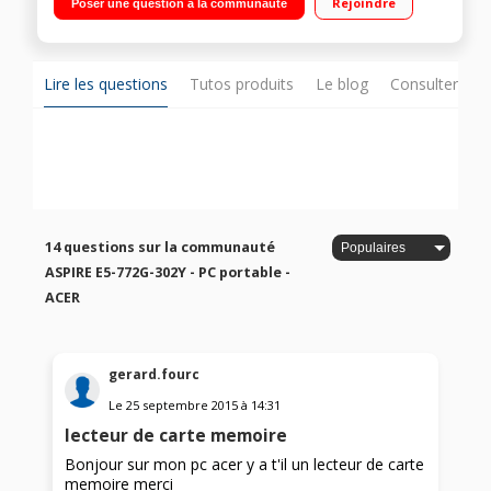
Rejoindre
Poser une question à la communauté
de disque dur SATA / Carte graphique Nvidia GeForce 920M à
2 Go dedies - Graveur DVD - HDMI - USB 3.0
Lire les questions
Tutos produits
Le blog
Consulter sur
14 questions sur la communauté
ASPIRE E5-772G-302Y - PC portable -
ACER
gerard.fourc
Le
25 septembre 2015
à
14:31
lecteur de carte memoire
Bonjour sur mon pc acer y a t'il un lecteur de carte
memoire merci