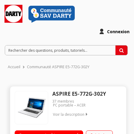
Connexion
Accueil
Communauté ASPIRE E5-772G-302Y
ASPIRE E5-772G-302Y
37
membres
PC portable
ACER
Voir la description
Ecran LED 17,3" HD+, 1600 x 900 pixels - Windows 10 /
Processeur Intel® Core i3-4005U à 1,7 GHz / RAM 8 Go - 1 To