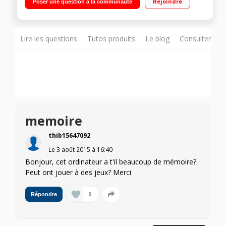
Rejoindre
Poser une question à la communauté
Go / Carte graphique Intel HD Graphics - HDMI - USB 3.0
Lire les questions
Tutos produits
Le blog
Consulter sur
memoire
thib15647092
Le
3 août 2015
à
16:40
Bonjour, cet ordinateur a t'il beaucoup de mémoire?
Peut ont jouer à des jeux? Merci
0
Répondre