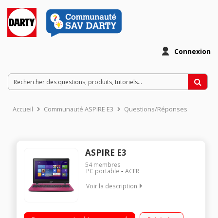
Connexion
Accueil
Communauté ASPIRE E3
Questions/Réponses
ASPIRE E3
54
membres
PC portable
ACER
Voir la description
Ecran LED 11,6" HD, 1366 x 768 pixels / Processeur Intel®
Celeron® N2840 à 2,16 GHz / RAM 2 Go - Disque dur SATA 500