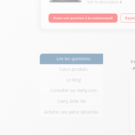
Voir la description
Ecran LED 15,6" ComfyView Processeur Intel® Co
Rejoi
Poser une question à la communauté
HDMI - USB 3.1 Type C - Bluetooth 4.0
Lire les questions
3 
- 
Tutos produits
Le blog
Consulter sur darty.com
Darty 2nde Vie
Acheter une pièce détachée