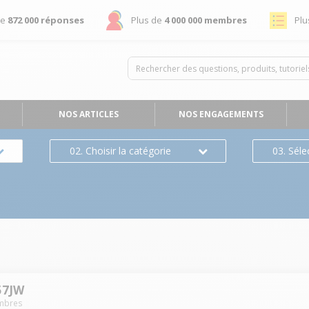
de
872 000 réponses
Plus de
4 000 000 membres
Plu
NOS ARTICLES
NOS ENGAGEMENTS
02. Choisir la catégorie
03. Séle
57JW
bres