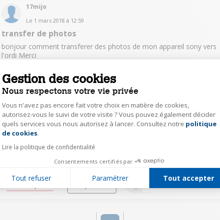
17mijo
Le
1 mars 2018
à
12:59
transfer de photos
bonjour comment transferer des photos de mon appareil sony vers
l'ordi Merci
Gestion des cookies
Lire la réponse
Répondre
0
Nous respectons votre vie privée
Vous n'avez pas encore fait votre choix en matière de cookies,
tard31344156
autorisez-vous le suivi de votre visite ? Vous pouvez également décider
Le
17 décembre 2017
à
21:51
quels services vous nous autorisez à lancer. Consultez notre
politique
Axeptio consent
Webcam de mauvaise qualité
de cookies
.
Bonjour, Je rencontre un petit problème sur mon nouvel ordinateur.
Lire la politique de confidentialité
La webcam est de très mauvaise qualité ce qui m'étonne pour un
Consentements certifiés par
nouvel ordinateur. À celà peut-il être dû ? Merci
Tout refuser
Paramétrer
Tout accepter
Lire la réponse
Répondre
0