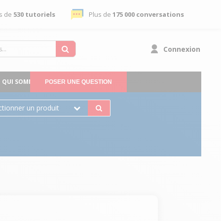
s de
530 tutoriels
Plus de
175 000 conversations
Connexion
QUI SOMMES-NOUS
POSER UNE QUESTION
ctionner un produit