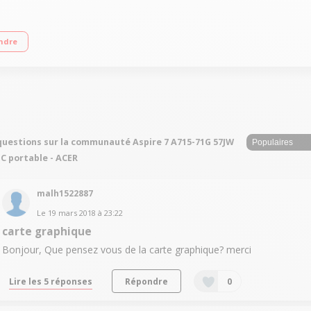
reT i5-7300HQ RAM 8 Go - 1 To HDD - Carte graphique Nvidia GeForce GTX1050
ndre
questions sur la communauté Aspire 7 A715-71G 57JW
PC portable - ACER
malh1522887
Le
19 mars 2018
à
23:22
carte graphique
Bonjour, Que pensez vous de la carte graphique? merci
Lire les 5 réponses
Répondre
0