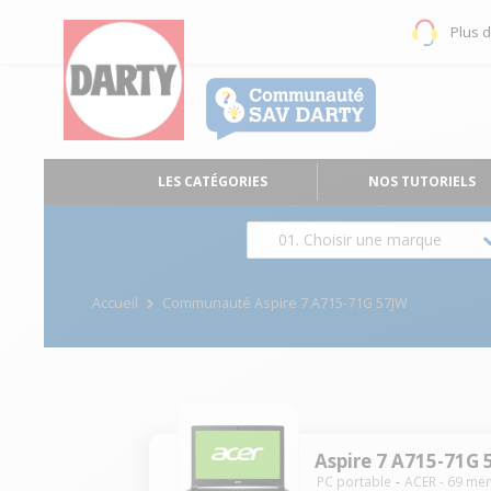
Plus 
LES CATÉGORIES
NOS TUTORIELS
01. Choisir une marque
Accueil
Communauté Aspire 7 A715-71G 57JW
Aspire 7 A715-71G 
PC portable
ACER
-
69
mem