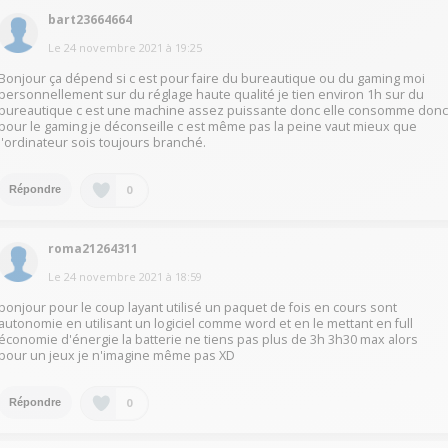
bart23664664
Le
24 novembre 2021
à
19:25
Bonjour ça dépend si c est pour faire du bureautique ou du gaming moi
personnellement sur du réglage haute qualité je tien environ 1h sur du
bureautique c est une machine assez puissante donc elle consomme don
pour le gaming je déconseille c est même pas la peine vaut mieux que
l'ordinateur sois toujours branché.
0
Répondre
roma21264311
Le
24 novembre 2021
à
18:59
bonjour pour le coup layant utilisé un paquet de fois en cours sont
autonomie en utilisant un logiciel comme word et en le mettant en full
économie d'énergie la batterie ne tiens pas plus de 3h 3h30 max alors
pour un jeux je n'imagine même pas XD
0
Répondre