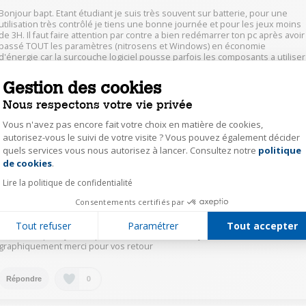
Bonjour bapt. Etant étudiant je suis très souvent sur batterie, pour une
utilisation très contrôlé je tiens une bonne journée et pour les jeux moins
de 3H. Il faut faire attention par contre a bien redémarrer ton pc après avoir
passé TOUT les paramètres (nitrosens et Windows) en économie
d'énergie car la surcouche logiciel pousse parfois les composants a utiliser
plus d'énergie que requis pour Word ou Excel par exemple. Sinons quand
tout les paramètres sont en économies d'énergie je tiens 4-6H écran
Gestion des cookies
allumé en navigation Internet (sur Opéra) et 11-16h avec uniquement
World.
Nous respectons votre vie privée
Cordialement
Vous n'avez pas encore fait votre choix en matière de cookies,
autorisez-vous le suivi de votre visite ? Vous pouvez également décider
1
Répondre
quels services vous nous autorisez à lancer. Consultez notre
politique
Axeptio consent
de cookies
.
Lire la politique de confidentialité
bapt15871673
Consentements certifiés par
Le
24 novembre 2021
à
19:30
Je pense le prendre pour mes études et pour jouer est-ce qu'au niveau
Tout refuser
Paramétrer
Tout accepter
puissance pour jouer il pourrais faire tourner un jeu comme Fs 22 full
graphiquement merci pour vos retour
0
Répondre