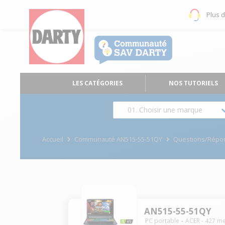
Plus 
LES CATÉGORIES
NOS TUTORIELS
01. Choisir une marque
Accueil
Communauté AN515-55-51QY
Questions/Répo
AN515-55-51QY
PC portable
ACER
-
427
me