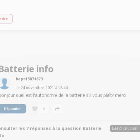
ore™ i5-10300H (2,5 GHz / jusqu'à 4,5 GHz) RAM 16 Go DDR4 - 512 Go SSD - Car
ndre
Batterie info
bapt15871673
Le
24 novembre 2021
à
18:44
Bonjour quel est l'autonomie de la batterie s'il vous plaît? merci
0
Répondre
nsulter les 7 réponses à la question Batterie
fo