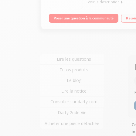
Voir la description
"Ecran 15,6"" Full HD 144 Hz Processeur Intel® C
Rejoi
Poser une question à la communauté
HDMI - Wifi 802.11 ax - BT 5.0"
Lire les questions
Tutos produits
Le blog
Lire la notice
Consulter sur darty.com
Darty 2nde Vie
Acheter une pièce détachée
Co
in