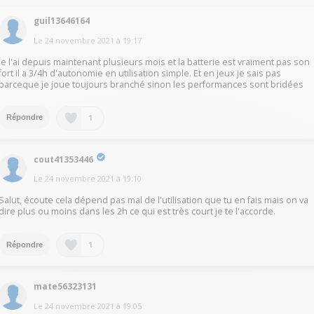
guil13646164
Le
24 novembre 2021
à
19:17
Je l'ai depuis maintenant plusieurs mois et la batterie est vraiment pas son
fort il a 3/4h d'autonomie en utilisation simple. Et en jeux je sais pas
parceque je joue toujours branché sinon les performances sont bridées
1
Répondre
cout41353446
Le
24 novembre 2021
à
19:10
Salut, écoute cela dépend pas mal de l'utilisation que tu en fais mais on va
dire plus ou moins dans les 2h ce qui est très court je te l'accorde.
1
Répondre
mate56323131
Le
24 novembre 2021
à
19:05