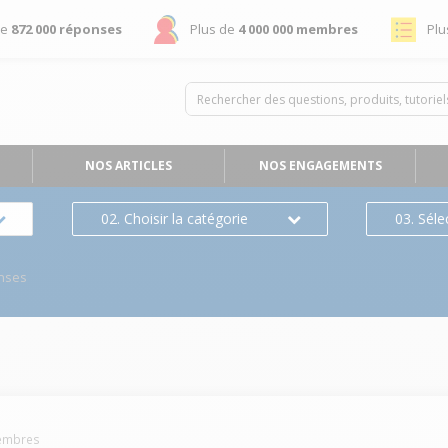
de
872 000 réponses
Plus de
4 000 000 membres
Plu
NOS ARTICLES
NOS ENGAGEMENTS
02. Choisir la catégorie
03. Séle
nses
mbres