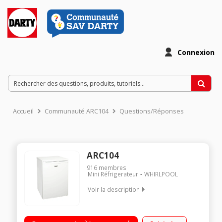
Connexion
Accueil
Communauté ARC104
Questions/Réponses
ARC104
916
membres
Mini Réfrigerateur
WHIRLPOOL
Voir la description
Volume 118 L - Dimensions HxLxP : 84,5x55x58 cm - A+
Réfrigérateur à froid statique 103 L Compartiment congélateur