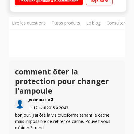
Rejoindre
Poser une question à la communauté
15 L Double bac à légumes
Lire les questions
Tutos produits
Le blog
Consulter sur
comment ôter la
protection pour changer
l'ampoule
jean-marie 2
Le
17 avril 2015
à
20:43
bonjour, J'ai ôté la vis cruciforme tenant le cache
mais impossible de retirer ce cache. Pouvez-vous
m'aider ? merci