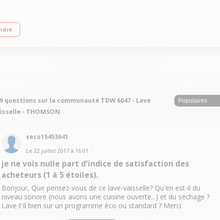
d'eau 11 L/cycle - Classe A++ Départ différé de 1 h à 24 h Tiroir à couverts
ndre
9 questions sur la communauté TDW 6047 - Lave
isselle - THOMSON
seco15453641
Le
22 juillet 2017
à
16:01
je ne vois nulle part d'indice de satisfaction des
acheteurs (1 à 5 étoiles).
Bonjour, Que pensez-vous de ce lave-vaisselle? Qu'en est-il du
niveau sonore (nous avons une cuisine ouverte...) et du séchage ?
Lave-t'il bien sur un programme éco ou standard ? Merci