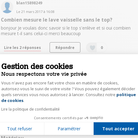
blan15898249
Le
21 mars 2017
à
16:08
Combien mesure le lave vaisselle sans le top?
bonjour Je voulais donc savoir si le top s'enlève et si oui combien
mesure t-il sans celui-ci merci beaucoup
Lire les 2 réponses
Répondre
0
Gestion des cookies
gill15425984
Nous respectons votre vie privée
Le
29 décembre 2016
à
21:58
Top amovible ?
Vous n'avez pas encore fait votre choix en matière de cookies,
autorisez-vous le suivi de votre visite ? Vous pouvez également décider
Bonjour, Le top est-il amovible ? Merci
quels services vous nous autorisez à lancer. Consultez notre
politique
Axeptio consent
de cookies
.
Lire les 3 réponses
Répondre
0
Lire la politique de confidentialité
Consentements certifiés par
oone15477155
Tout refuser
Paramétrer
Tout accepter
Le
30 novembre 2016
à
22:17