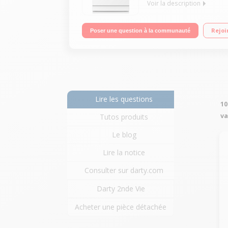
Voir la description
Largeur 60 cm (14 couverts) - 47 dB Consommation 
Rejoi
Poser une question à la communauté
Lire les questions
10
va
Tutos produits
Le blog
Lire la notice
Consulter sur darty.com
Darty 2nde Vie
Acheter une pièce détachée