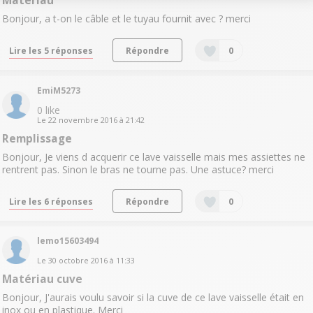
Matériau
Bonjour, a t-on le câble et le tuyau fournit avec ? merci
Lire les 5 réponses
Répondre
0
EmiM5273
0
like
Le
22 novembre 2016
à
21:42
Remplissage
Bonjour, Je viens d acquerir ce lave vaisselle mais mes assiettes ne
rentrent pas. Sinon le bras ne tourne pas. Une astuce? merci
Lire les 6 réponses
Répondre
0
lemo15603494
Le
30 octobre 2016
à
11:33
Matériau cuve
Bonjour, J'aurais voulu savoir si la cuve de ce lave vaisselle était en
inox ou en plastique. Merci