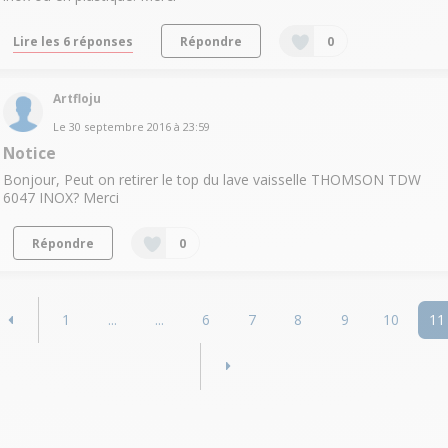
Lire les 6 réponses
Répondre
0
Artfloju
Le
30 septembre 2016
à
23:59
Notice
Bonjour, Peut on retirer le top du lave vaisselle THOMSON TDW
6047 INOX? Merci
Répondre
0
1
...
...
6
7
8
9
10
11