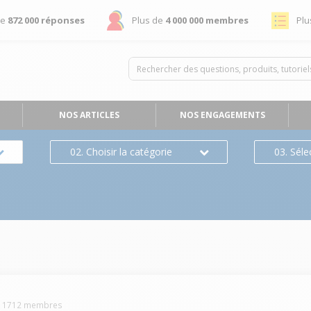
de
872 000 réponses
Plus de
4 000 000 membres
Plu
NOS ARTICLES
NOS ENGAGEMENTS
02. Choisir la catégorie
03. Séle
-
1712
membres