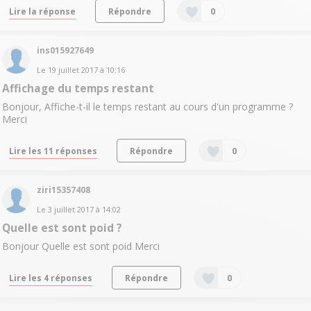
Lire la réponse
Répondre
0
ins015927649
Le
19 juillet 2017
à
10:16
Affichage du temps restant
Bonjour, Affiche-t-il le temps restant au cours d'un programme ?
Merci
Lire les 11 réponses
Répondre
0
ziri15357408
Le
3 juillet 2017
à
14:02
Quelle est sont poid ?
Bonjour Quelle est sont poid Merci
Lire les 4 réponses
Répondre
0