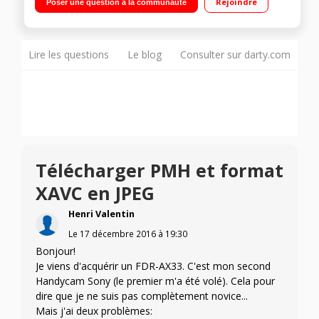
Rejoindre
Poser une question à la communauté
7.5 cm, viseur couleur
Lire les questions
Le blog
Consulter sur darty.com
Télécharger PMH et format
XAVC en JPEG
Henri Valentin
Le
17 décembre 2016
à
19:30
Bonjour!
Je viens d'acquérir un FDR-AX33. C'est mon second
Handycam Sony (le premier m'a été volé). Cela pour
dire que je ne suis pas complètement novice...
Mais j'ai deux problèmes: