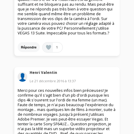
suffisant et ne bloquera pas au rendu. Mais peut-être
que je ne réponds pas très bien à votre question qui
me semble quand même être un problème de
transmission de vos clips de la caméra à l'ordi. Sur
votre caméra vous pouvez choisir un réglage adapté à
la puissance de votre PC/ Personnellement j'utilise
VEGAS 13 Suite. Impeccable pour tous les formats.?
1
Répondre
Henri Valentin
Le
21 décembre 2016
à
13:37
Merci pour ces nouvelles infos bien précieuses! Je
confirme qu'il s'agit bien d'un pb d'ordi puisque les
clips 4k s'ouvrent sur l'ordi de ma femme (un mac).
Faute de temps, je n'ai pas beaucoup l'expérience du
montage... mais quelques km de films à monter, suite à
de nombreux voyages. Jusqu'à présent j'utilisais
Adobe Premier. Je vais peut-être essayer Vegas. Et
tenter la carte Sony SF64UZ... Question projection, je
n'ai pas la télé mais un superbe vidéo projecteur et
des quantités de DVD... Bref, de quoi passer les