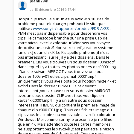
JeanB7941
Le
18 décembre 2016
à
17:44
Bonjour .Je travaille sur un asus avec win 10 .Pas de
probleme pour telecharger pmh .voici le site que
j'utilise :
www.sony.fr/support/fr/product/FDR-AX33
.
PMH n'est pas indispensable pour descendre vos
clips . le camescope branche sur une prise usb de
votre micro, avec l'explorateur Windows vous voyez
deux disques usb .Selon votre configuration systeme
,un disk J et un disk K. Le K s'apelle pmhome ,il n'est
pas interessant . sur le J il y a des dossiers . Dans le
premier DCIM vous trouvez un sous dossier 100msdcf
dans lequel il y a toutes les photos prises dsc00001.jpg
. Dans le suivant MPROOT vous trouvez un sous
dossier 100anv01 et les clips mah00001.mp4
uniquement si vous avez opte pour l'option mixte 4k et
avchd Dans le dossier PRIVATE la ca devient
interessant ,vous trouvez un sous dossier M4ROOT
avec un sous dossier CLIP avec tous vos clips en
xavcs4k C0001.mp4. Il y a un autre sous dossier
interessant THMBNL qui contient la premiere image de
chaque clip c0001T01.jpg . Tous ces fichiers image ou
clips vous lez copiez ou vous voulez avec l'explorateur
Windows . Moi comme sonny le preconise je ne filme
que en 4K .Mais attention toute les cartes mémoires
ne supportent pas le xavcs4k ,c'est peut etre la raison
de ne pas trouver de fichiers mp4 . Ensuite pour