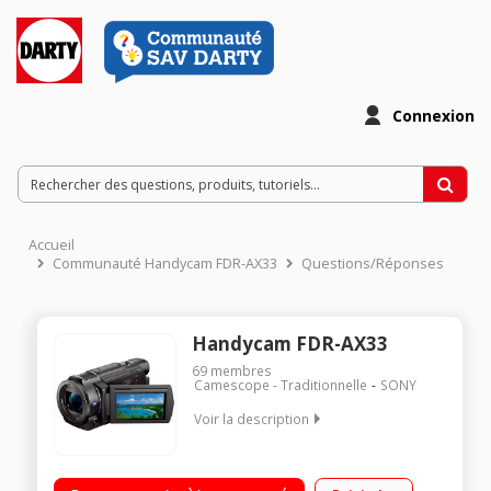
Connexion
Accueil
Communauté Handycam FDR-AX33
Questions/Réponses
Handycam FDR-AX33
69
membres
Camescope - Traditionnelle
SONY
Voir la description
Ultra HD 4K Partage et contrôle facile : Wifi / NFC Capteur
CMOS Haute sensibilité 20,6 MP (photo) Ecran LCD tactile de