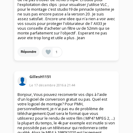
l'exploitation des clips : pour visualiser j'utilise VLC ,
pour le montage c'est studio19 de pinnacle systeme je
ne suis pas encore passe a la version 20 . Je suis
assez satisfait . Encore une idee qui n'a rien a voir avec
vos soucis pour proteger l'obturateur de l' AX33 je
vous conseille d'acheter un filtre uv de 52mm qui se
monte parfaitement sur l'objectif . Esperant ne pas
avoir ete trop long et utile a plus . Jean
1
Répondre
GillesH1151
Le
17 décembre 2016
à
21:44
Bonjour, Vous pouvez reconvertir vos clips à l'aide
d'un logiciel de conversion gratuit ou pas. Quel est
votre logiciel de montage? Pour PMH,
personnellement, je n'ai pas eu de problème de
téléchargement.Quel sera le format que vous
utiliserez pour le rendu de votre film ( MP4? MPEG 2, ...)
la plupart du temps, le 4k par exemple est inutile si von
ne possède pas un téléviseur qui redonnera cette
qualité. Alors le MP4 à 1980X1020 est largement