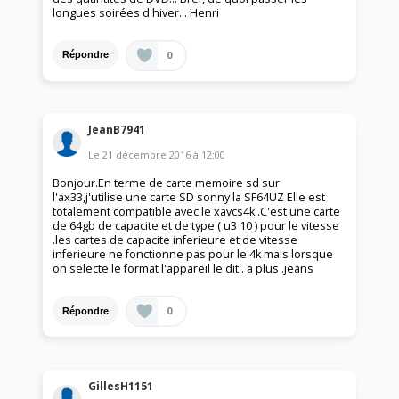
longues soirées d'hiver... Henri
0
Répondre
JeanB7941
Le
21 décembre 2016
à
12:00
Bonjour.En terme de carte memoire sd sur
l'ax33,j'utilise une carte SD sonny la SF64UZ Elle est
totalement compatible avec le xavcs4k .C'est une carte
de 64gb de capacite et de type ( u3 10 ) pour le vitesse
.les cartes de capacite inferieure et de vitesse
inferieure ne fonctionne pas pour le 4k mais lorsque
on selecte le format l'appareil le dit . a plus .jeans
0
Répondre
GillesH1151