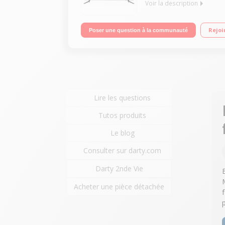
Voir la description
Ecran 101 cm (40") - 100% 4K UHD Technologie 50 H
Rejoi
Poser une question à la communauté
+, DLNA, MHL 3 HDMI, 2 USB avec fonction PVR, Port
Lire les questions
Tutos produits
Le blog
Consulter sur darty.com
Darty 2nde Vie
Acheter une pièce détachée