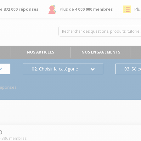
de
872 000 réponses
Plus de
4 000 000 membres
Plu
NOS ARTICLES
NOS ENGAGEMENTS
02. Choisir la catégorie
03. Séle
Réponses
D
-
386
membres