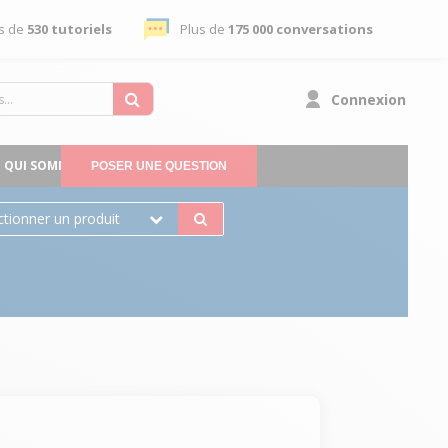
s de
530 tutoriels
Plus de
175 000 conversations
Connexion
QUI SOMMES-NOUS
POSER UNE QUESTION
ctionner un produit