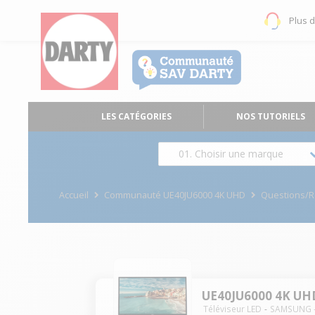
Plus 
LES CATÉGORIES
NOS TUTORIELS
01. Choisir une marque
Accueil
Communauté UE40JU6000 4K UHD
Questions/
UE40JU6000 4K UH
Téléviseur LED
SAMSUNG