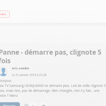
z (PQI 800 Hz) - Rétro éclairage LED Egde Micro Dimming Pro Smart TV, Naviga
ndre
 CI +, DVI
Panne - démarre pas, clignote 5
fois
eric.soeder
Le
31 janvier 2019
à
23:28
Bonjour,
Ma TV Samsung UE40JU6000 ne démarre plus. Led de veille clignote 5
fois, mais rien, pas de démarrage. Alim changée, rien n'y fait... une
piste ? Merci
0
Répondre