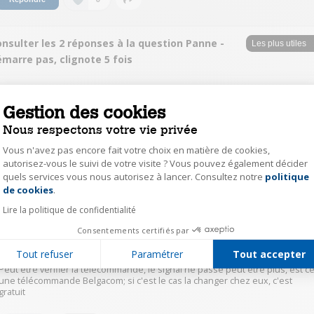
nsulter les 2 réponses à la question Panne -
marre pas, clignote 5 fois
PhilippeD7092
Gestion des cookies
Le
1 février 2019
à
15:08
Nous respectons votre vie privée
Pouvez vous aller dans le menu système avec votre télécommande ? si oui
paramétrez comme si vous installiez votre TV.par le menu système option :
Vous n'avez pas encore fait votre choix en matière de cookies,
configuration.
autorisez-vous le suivi de votre visite ? Vous pouvez également décider
quels services vous nous autorisez à lancer. Consultez notre
politique
Axeptio consent
0
Répondre
de cookies
.
Lire la politique de confidentialité
flingueur357
Consentements certifiés par
Le
1 février 2019
à
11:55
Tout refuser
Paramétrer
Tout accepter
Peut être vérifier la télécommande, le signal ne passe peut être plus, est c
une télécommande Belgacom; si c'est le cas la changer chez eux, c'est
gratuit