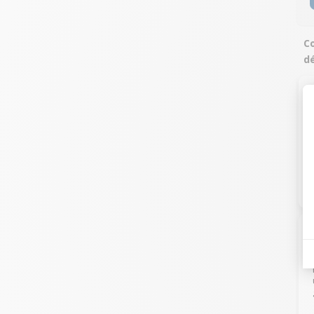
Co
dé