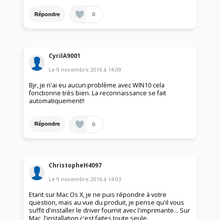
0
Répondre
CyrilA9001
Le
9 novembre 2016
à
14:09
Bjr, je n'ai eu aucun problème avec WIN10 cela
fonctionne très bien. La reconnaissance se fait
automatiquement!!
0
Répondre
ChristopheH4097
Le
9 novembre 2016
à
14:03
Etant sur Mac Os X, je ne puis répondre à votre
question, mais au vue du produit, je pense qu'il vous
suffit d'installer le driver fournit avec l'imprimante... Sur
Mac, l'installation c'est faites toute seule.