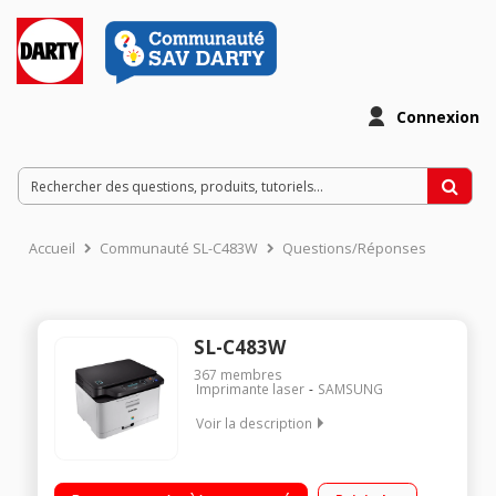
Connexion
Accueil
Communauté SL-C483W
Questions/Réponses
SL-C483W
367
membres
Imprimante laser
SAMSUNG
Voir la description
Imprimante laser couleur Technologies : Wifi direct, NFC, WPS -
Application Mobile Print pour imprimer directement via votre