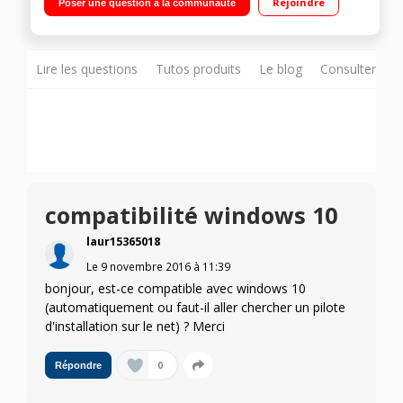
Rejoindre
Poser une question à la communauté
téléphone Compatible iOS®, AndroidT, Microsoft®
Windows® phones - WiFi sans fil avec système ReCP pour des
images plus lisses et plus de détails Economie de toner et
papier avec le pilote d'impression EASY ECO
Lire les questions
Tutos produits
Le blog
Consulter sur
compatibilité windows 10
laur15365018
Le
9 novembre 2016
à
11:39
bonjour, est-ce compatible avec windows 10
(automatiquement ou faut-il aller chercher un pilote
d'installation sur le net) ? Merci
0
Répondre