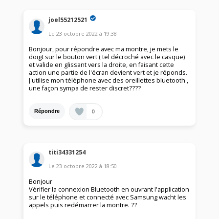
joel55212521
Le
23 octobre 2022
à
19:38
Bonjour, pour répondre avec ma montre, je mets le
doigt sur le bouton vert ( tel décroché avec le casque)
et valide en glissant vers la droite, en faisant cette
action une partie de l'écran devient vert et je réponds.
J'utilise mon téléphone avec des oreillettes bluetooth ,
une façon sympa de rester discret????
0
Répondre
titi34331254
Le
23 octobre 2022
à
18:50
Bonjour
Vérifier la connexion Bluetooth en ouvrant l'application
sur le téléphone et connecté avec Samsung wacht les
appels puis redémarrer la montre. ??