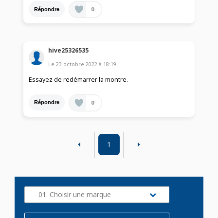
0
Répondre
hive25326535
Le
23 octobre 2022
à
18:19
Essayez de redémarrer la montre.
0
Répondre
1
01. Choisir une marque