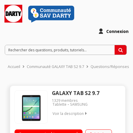
Connexion
Accueil
Communauté GALAXY TAB S2 9.7
Questions/Réponses
GALAXY TAB S2 9.7
1329
membres
Tablette
SAMSUNG
Voir la description
"Ecran capacitif 9,7"" Super AMOLED QXGA Processeur Octo
Core 1,8 GHz 32 Go SSD - RAM 3 Go Android Marshmallow 6.0