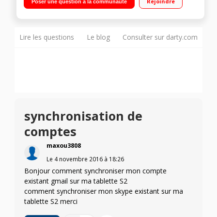
Rejoindre
Poser une question à la communauté
- 5,6 mm d'épaisseur - Poids : 378 g"
Lire les questions
Le blog
Consulter sur darty.com
synchronisation de
comptes
maxou3808
Le
4 novembre 2016
à
18:26
Bonjour comment synchroniser mon compte
existant gmail sur ma tablette S2
comment synchroniser mon skype existant sur ma
tablette S2 merci