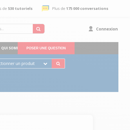
s de
530 tutoriels
Plus de
175 000 conversations
Connexion
QUI SOMMES-NOUS
POSER UNE QUESTION
ctionner un produit