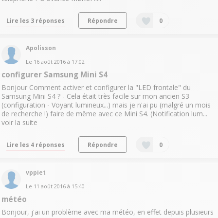
Lire les 3 réponses
Répondre
0
Apolisson
Le
16 août 2016
à
17:02
configurer Samsung Mini S4
Bonjour Comment activer et configurer la "LED frontale" du
Samsung Mini S4 ? - Cela était très facile sur mon ancien S3
(configuration - Voyant lumineux...) mais je n'ai pu (malgré un mois
de recherche !) faire de même avec ce Mini S4. (Notification lum...
voir la suite
Lire les 4 réponses
Répondre
0
vppiet
Le
11 août 2016
à
15:40
météo
Bonjour, j'ai un problème avec ma météo, en effet depuis plusieurs