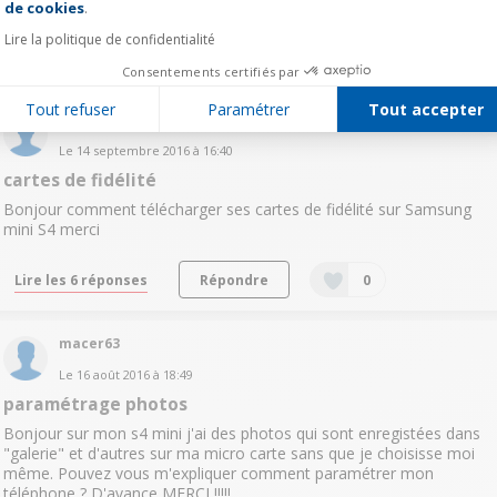
passe est le même ; et je l'ai redonné plusieurs fois ...
voir la suite
de cookies
.
Lire la politique de confidentialité
Lire les 5 réponses
Répondre
0
Consentements certifiés par
Tout refuser
Paramétrer
Tout accepter
gisoudel54
Le
14 septembre 2016
à
16:40
cartes de fidélité
Bonjour comment télécharger ses cartes de fidélité sur Samsung
mini S4 merci
Lire les 6 réponses
Répondre
0
macer63
Le
16 août 2016
à
18:49
paramétrage photos
Bonjour sur mon s4 mini j'ai des photos qui sont enregistées dans
"galerie" et d'autres sur ma micro carte sans que je choisisse moi
même. Pouvez vous m'expliquer comment paramétrer mon
téléphone ? D'avance MERCI !!!!!