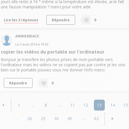
jours elle reste à 16 ° même si la température est élevée, ai-le fait
une fausse manipulation ? merci pour votre aide
Lire les 2 réponses
Répondre
0
ANMIEMDACE
Le
3 août 2016
à
19:03
copier les vidéos du portable sur l'ordinateur
Bonjour je transfère les photos prises de mon portable vers
l'ordinateur mais les vidéos ne se copient pas par contre je les vois
bien sur le portable pouvez vous me donner l'info merci
Répondre
0
1
...
8
...
11
12
13
14
15
...
20
25
30
45
...
62