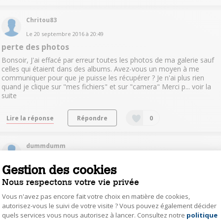
Chritou83
Le
20 septembre 2016
à
20:49
perte des photos
Bonsoir, J'ai effacé par erreur toutes les photos de ma galerie sauf
celles qui étaient dans des albums. Avez-vous un moyen à me
communiquer pour que je puisse les récupérer ? Je n'ai plus rien
quand je clique sur "mes fichiers" et sur "camera" Merci p...
voir la
suite
Lire la réponse
Répondre
0
dummdumm
Le
15 septembre 2016
à
11:31
Gestion des cookies
connexion entre l'adresse e-mail sur internet et le
Nous respectons votre vie privée
mobile
Vous n'avez pas encore fait votre choix en matière de cookies,
Bonjour à tous Depuis 2 jours mon mobile ne reçoit plus les e-mails
autorisez-vous le suivi de votre visite ? Vous pouvez également décider
de mon compte yahoo et il m'est dit : le mot de passe du serveur a
changé, et il m'est demandé le nouveau mot de passe; mon mot de
quels services vous nous autorisez à lancer. Consultez notre
politique
Axeptio consent