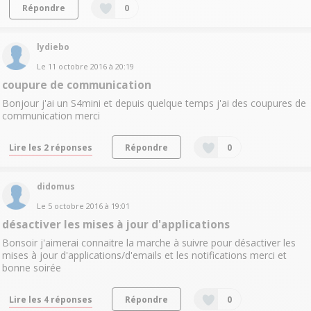
Répondre
0
lydiebo
Le
11 octobre 2016
à
20:19
coupure de communication
Bonjour j'ai un S4mini et depuis quelque temps j'ai des coupures de
communication merci
Lire les 2 réponses
Répondre
0
didomus
Le
5 octobre 2016
à
19:01
désactiver les mises à jour d'applications
Bonsoir j'aimerai connaitre la marche à suivre pour désactiver les
mises à jour d'applications/d'emails et les notifications merci et
bonne soirée
Lire les 4 réponses
Répondre
0