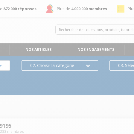
de
872 000 réponses
Plus de
4 000 000 membres
Plu
NOS ARTICLES
NOS ENGAGEMENTS
02. Choisir la catégorie
03. Séle
i9195
1233
membres