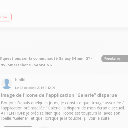
4G Ecran tactile Super AMOLED de 4,3" (10,9 cm) Processeur Dual-Core 1,7 GHz
ndre
3 questions sur la communauté Galaxy S4 mini GT-
195 - Smartphone - SAMSUNG
hlhlhl
Le
12 octobre 2016
à
12:09
Image de l'icone de l'application "Galerie" disparue
Bonjour Depuis quelques jours, je constate que l'image associée à
l'application préinstallée "Galerie" a disparu de mon écran d'accueil.
ATTENTION: je précise bien que l'icone est toujours là, avec son
libellé "Galerie", et que, lorsque je la touche, j...
voir la suite