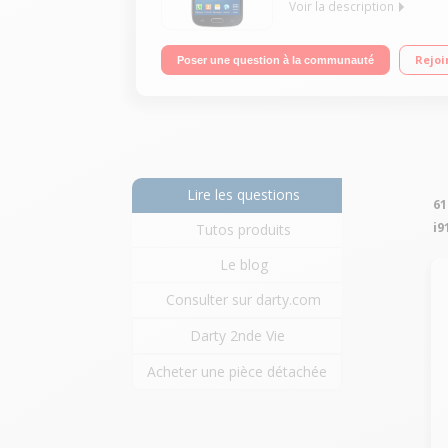
Voir la description
Mobile sous Android 4.2 Jelly Bean - Compatible 
Rejoi
Poser une question à la communauté
Mpixels - Vidéo Full HD (1080p)
Lire les questions
61
i9
Tutos produits
Le blog
Consulter sur darty.com
Darty 2nde Vie
Acheter une pièce détachée