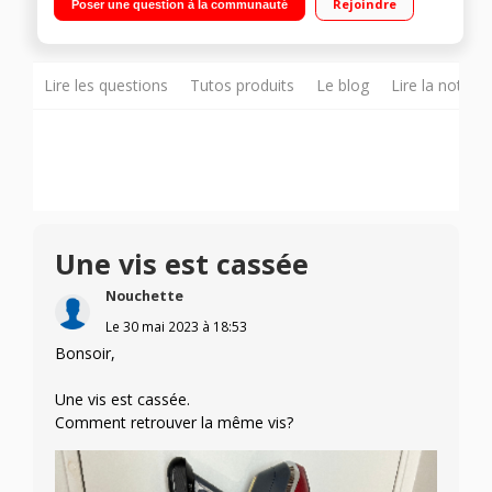
Rejoindre
Poser une question à la communauté
0,9 L Brosse multi-usages incluse
Lire les questions
Tutos produits
Le blog
Lire la notice
Une vis est cassée
Nouchette
Le
30 mai 2023
à
18:53
Bonsoir,
Une vis est cassée.
Comment retrouver la même vis?