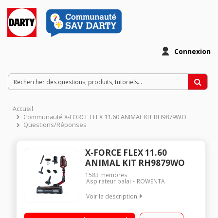
Connexion
Accueil
Communauté X-FORCE FLEX 11.60 ANIMAL KIT RH9879WO
Questions/Réponses
X-FORCE FLEX 11.60
ANIMAL KIT RH9879WO
1583
membres
Aspirateur balai
ROWENTA
Voir la description
Fonction : sol, surfaces et plafond Autonomie : jusqu'à 45
minutes - Puissance : jusqu'à 130 aw Capacité du réservoir :