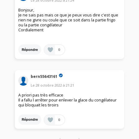
Le
28 octobre 2022
à
21:24
Bonjour,
Je ne sais pas mais ce que je peux vous dire c'est que
rien ne givre ou coule que ce soit dans la partie frigo
ou la partie congélateur
Cordialement
0
Répondre
bern55643161
Le
28 octobre 2022
à
21:21
A priori pas très efficace
Il a fallu l arrêter pour enlever la glace du congélateur
qui bloquait les tiroirs
0
Répondre