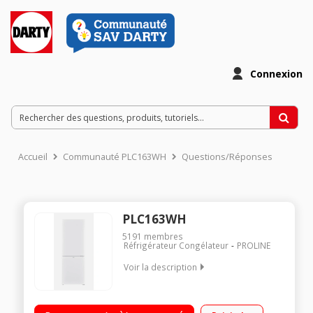
Connexion
Accueil
Communauté PLC163WH
Questions/Réponses
PLC163WH
5191
membres
Réfrigérateur Congélateur
PROLINE
Voir la description
Volume 173L - Dimensions 142.2x50.0x56.0 cm - Classe F -
40dB Réfrigérateur 121L Congélateur à Froid statique 52L