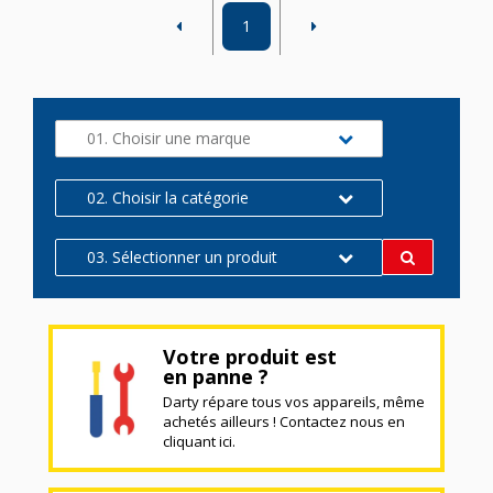
1
01. Choisir une marque
02. Choisir la catégorie
03. Sélectionner un produit
Votre produit est
en panne ?
Darty répare tous vos appareils, même
achetés ailleurs ! Contactez nous en
cliquant ici.