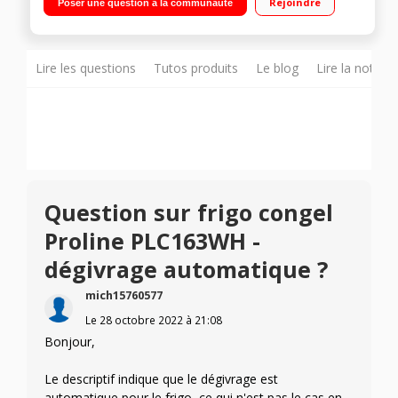
Rejoindre
Poser une question à la communauté
Faible encombrement
Lire les questions
Tutos produits
Le blog
Lire la notice
Question sur frigo congel
Proline PLC163WH -
dégivrage automatique ?
mich15760577
Le
28 octobre 2022
à
21:08
Bonjour,
Le descriptif indique que le dégivrage est
automatique pour le frigo, ce qui n'est pas le cas en