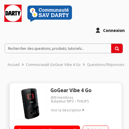
Connexion
Accueil
Communauté GoGear Vibe 4 Go
Questions/Réponses
GoGear Vibe 4 Go
409
membres
Baladeur MP3
PHILIPS
Voir la description
Capacité 4 Go Ecran couleur 4,6 cm / 1,8" Technologie
FullSound (Optimisation du son compressé) Autonomie de 20