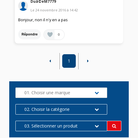
Duã©eM7779
Le
24 novembre 2016
à
14:42
Bonjour, non il n'y en a pas
0
Répondre
1
01. Choisir une marque
02. Choisir la catégorie
03. Sélectionner un produit