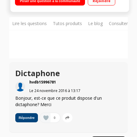
Rejoindre
Poser une question à la communauté
heures en musique ou 4 heures en lecture vidéo
Lire les questions
Tutos produits
Le blog
Consulter sur
Dictaphone
hvdb15996781
Le
24 novembre 2016
à
13:17
Bonjour, est-ce que ce produit dispose d'un
dictaphone? Merci
0
Répondre